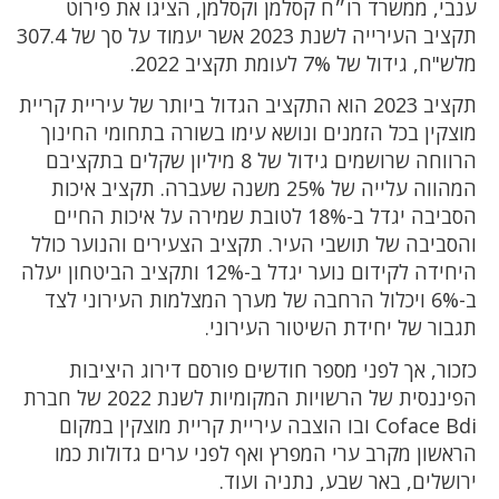
ענבי, ממשרד רו״ח קסלמן וקסלמן, הציגו את פירוט
תקציב העירייה לשנת 2023 אשר יעמוד על סך של 307.4
מלש"ח, גידול של 7% לעומת תקציב 2022.
תקציב 2023 הוא התקציב הגדול ביותר של עיריית קריית
מוצקין בכל הזמנים ונושא עימו בשורה בתחומי החינוך
הרווחה שרושמים גידול של 8 מיליון שקלים בתקציבם
המהווה עלייה של 25% משנה שעברה. תקציב איכות
הסביבה יגדל ב-18% לטובת שמירה על איכות החיים
והסביבה של תושבי העיר. תקציב הצעירים והנוער כולל
היחידה לקידום נוער יגדל ב-12% ותקציב הביטחון יעלה
ב-6% ויכלול הרחבה של מערך המצלמות העירוני לצד
תגבור של יחידת השיטור העירוני.
כזכור, אך לפני מספר חודשים פורסם דירוג היציבות
הפיננסית של הרשויות המקומיות לשנת 2022 של חברת
Coface Bdi ובו הוצבה עיריית קריית מוצקין במקום
הראשון מקרב ערי המפרץ ואף לפני ערים גדולות כמו
ירושלים, באר שבע, נתניה ועוד.