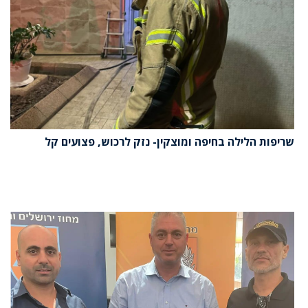
שריפות הלילה בחיפה ומוצקין- נזק לרכוש, פצועים קל