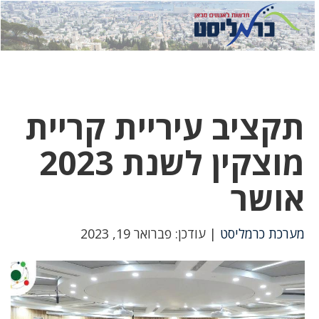
לחץ
לחץ
תפ
כדי
כאן
כדי
לשלוח
דואר
להצט
לוואט
תקציב עיריית קריית
מוצקין לשנת 2023
אושר
מערכת כרמליסט
| עודכן: פברואר 19, 2023