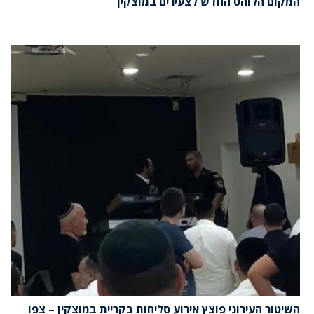
המקום הלוהט החדש לצעירים במוצקין
השיטור העירוני פוצץ אירוע סליחות בקריית במוצקין – צפו