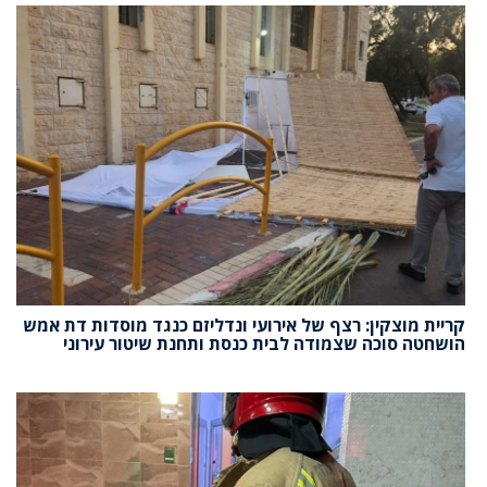
קריית מוצקין: רצף של אירועי ונדליזם כנגד מוסדות דת אמש
הושחטה סוכה שצמודה לבית כנסת ותחנת שיטור עירוני