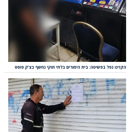
הקזינו נפל בפשיטה: בית הימורים בלתי חוקי נחשף בצ’ק פוסט