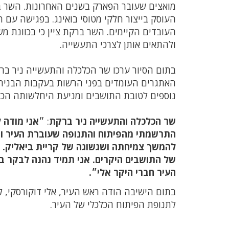
מואצים שעובר הפארק בשנים האחרונות. השר ב
העוסק בייצור חלקי מטוסי בואינג. בפגישה עם
העובדים הקיימים. השר ברקת ציין כי בכוונת 
ולהתאים אותן לצרכי התעשייה.
בתום הסיור ערכו שר הכלכלה והתעשייה ניר בר
האתגרים העומדים בפני הרשות בעקבות הבניה
נוספים לטובת התושבים ומניעת היחלשותה הכל
שר הכלכלה והתעשייה ניר ברקת
: ״
אני מודה 
התרשמתי מהפיתוח והתנופה שעוברת העיר וה
להמשך צמיחתה ושגשוגה של קריית ביאליק. א
של התושבים היקרים. אני תמיד נהנה לבקר בק
העיר חברי היקר אלי״
.
בתום הישיבה הודה ראש העיר, אלי דוקורסקי, לש
לתנופת הפיתוח הכלכלי של העיר.