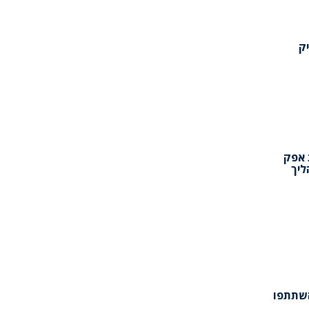
ק
 אפק
ליך
השתתפו