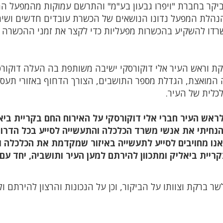
יקר בחברת "ויפרו גבעון בע"מ" והתרשם עמוקות מהמפעל המ
 הנהלת המפעל נדונו הנושאים של הכשרת עובדים חדשים ושימ
משרדו להשקיע בהכשרות מפעליות כדי לקצר את זמני ההכשרה
קת וראש העיר אלי דוקורסקי ישיבה משותפת בה העלה דוקור
 המואצת, הגדלת מספר התושבים, הצורך הדחוף באזורי תעס
כלית של העיר.
לראש העיר חברי אלי דוקורסקי על האירוח החם בקריית ביא
נחיתי את אנשי משרד הכלכלה והתעשייה לסייע בכל הדרו
נו מחויבים לסייע לתעשייה באיזור שמקדמת את הכלכלה ו
ריית ביאליק ומתכוון להירתם למען העיר ותושביה, יחד עם
ר ברקת וצוותו על הביקור, וכן על הנכונות והרצון להירתם ול