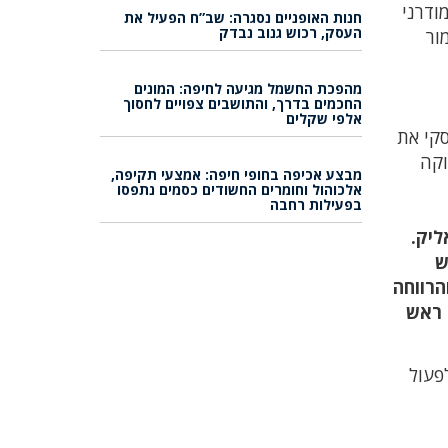
ודרני
חנות האופניים נסגרה: שב”ח הפעיל את
העסק, רכוש גנוב נבדק
ור
מהפכת החשמל מגיעה לחיפה: המונים
החכמים בדרך, והתושבים צפויים לחסוך
אלפי שקלים
סקי את
וקה
מבצע אכיפה בחופי חיפה: אמצעי תקיפה,
אלכוהול וחומרים החשודים כסמים נתפסו
בפעילות רחבה
ליק.
ש
הרווחה
 ראש
פעול