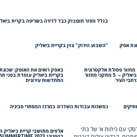
בגלל מפזר חום:נזק כבד לדירה בשריפה בקרית ביאלי
ונת אפק
"השבוע הירוק" צוין בקריית ביאליק
 מחזור פסולת אלקטרונית
באפק רואים את האופק: שכונת
בקריית ביאליק – 5 מתקני מחזור
בקריית ביאליק עומדת בפני תה
רחבי העיר
התחדשות עירונית
תיקים
נמשכות עבודות השדרוג במרכז המסחרי סביניה
אלפים מתושבי קריית ביאליק 
בהפנינג SUMMERTIME 2023