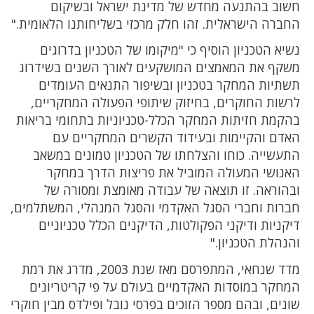
חשוב בהתנעה מחדש של מדינת ישראל ובשיקום
החברה הישראלית. זהו חלק מרכזי בשליחותנו הלאומית."
נשיא הטכניון הוסיף כי "מיקומו של הטכניון בדרוגים
משקף את המאמצים המושקעים לאורך השנים בשידרוג
תשתיות המחקר בטכניון ובשיפור התנאים העומדים
לרשות החוקרים, בחיזוק שיתופי הפעולה המחקריים,
בהקמת חזיתות המחקר הכלל-טכניוניות בתחומי בריאות
האדם והקיימות ובעידוד הקשרים המחקריים עם
התעשייה. כוחו והצלחתו של הטכניון טמונים במשאב
האנושי המעולה המוביל את פריצות הדרך במחקר
ובהוראה. זו תוצאה של עבודה מאומצת ומסורה של
חברות וחברי הסגל האקדמי והסגל המנהלי, המשתלמים,
דיקניות ודיקני הפקולטות, הדיקנים הכלל טכניוניים
והנהלת הטכניון."
מדד שנחאי, המתפרסם מאז שנת 2003, מדרג את רמת
המחקר במוסדות האקדמיים בעולם על פי קריטריונים
שונים, ובהם מספר הזוכים בפרסי נובל ופילדס מבין חוקרי