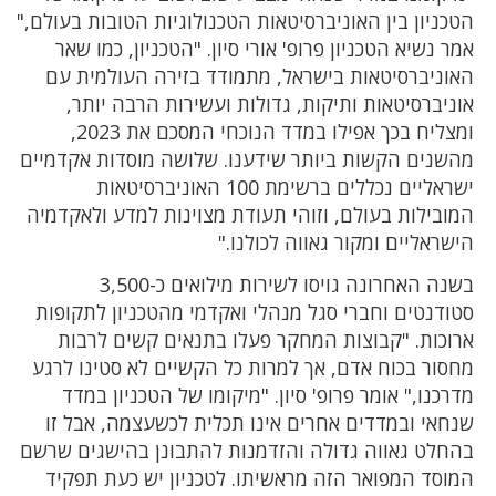
הטכניון בין האוניברסיטאות הטכנולוגיות הטובות בעולם,"
אמר נשיא הטכניון פרופ' אורי סיון. "הטכניון, כמו שאר
האוניברסיטאות בישראל, מתמודד בזירה העולמית עם
אוניברסיטאות ותיקות, גדולות ועשירות הרבה יותר,
ומצליח בכך אפילו במדד הנוכחי המסכם את 2023,
מהשנים הקשות ביותר שידענו. שלושה מוסדות אקדמיים
ישראליים נכללים ברשימת 100 האוניברסיטאות
המובילות בעולם, וזוהי תעודת מצוינות למדע ולאקדמיה
הישראליים ומקור גאווה לכולנו."
בשנה האחרונה גויסו לשירות מילואים כ-3,500
סטודנטים וחברי סגל מנהלי ואקדמי מהטכניון לתקופות
ארוכות. "קבוצות המחקר פעלו בתנאים קשים לרבות
מחסור בכוח אדם, אך למרות כל הקשיים לא סטינו לרגע
מדרכנו," אומר פרופ' סיון. "מיקומו של הטכניון במדד
שנחאי ובמדדים אחרים אינו תכלית לכשעצמה, אבל זו
בהחלט גאווה גדולה והזדמנות להתבונן בהישגים שרשם
המוסד המפואר הזה מראשיתו. לטכניון יש כעת תפקיד