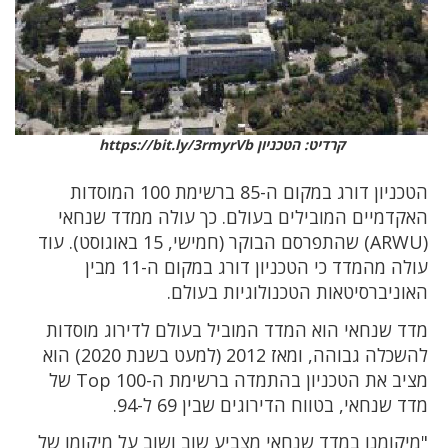
קרדיט: הטכניון https://bit.ly/3rmyrVb
הטכניון דורג במקום ה-85 ברשימת 100 המוסדות
האקדמיים המובילים בעולם. כך עולה ממדד שנחאי
(ARWU) שהתפרסם הבוקר (חמישי, 15 באוגוסט). עוד
עולה מהמדד כי הטכניון דורג במקום ה-11 מבין
האוניברסיטאות הטכנולוגיות בעולם.
מדד שנחאי הוא המדד המוביל בעולם לדירוג מוסדות
להשכלה גבוהה, ומאז 2012 (למעט בשנת 2020) הוא
מציב את הטכניון בהתמדה ברשימת ה-Top 100 של
מדד שנחאי, בטווח הדירוגים שבין 69 ל-94.
"מיקומנו במדד שנחאי מצביע שוב ושוב על מיקומו של