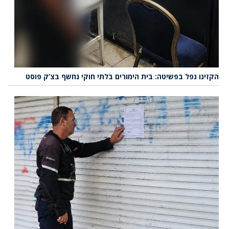
הקזינו נפל בפשיטה: בית הימורים בלתי חוקי נחשף בצ’ק פוסט