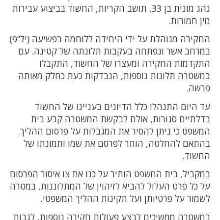
נהג מונית בן 33, תושב הקריות, החשוד בביצוע עבירות
מין חמורות.
החקירה מנוהלת על ידי היחידה ללוחמה בפשיעה (יל”פ)
במרחב אשר ונפתחה בעקבות תלונתה של קטינה. עם
התקדמות החקירה ומעצרו של החשוד, התקבלו
במשטרה תלונות נוספות, הנבדקות כעת כחלק מאותה
פרשה.
עד היום התנהלו כלל הדיונים בעניינו של החשוד
בדלתיים סגורות, אולם לבקשת המשטרה קבע בית
המשפט כי ניתן להסיר את המגבלות על פרסום ההליך.
בהתאם להחלטה, הותר לפרסם את שמו ותמונתו של
החשוד.
במקביל, בית המשפט הותיר על כנו את צו איסור הפרסום
על כל פרט העלול להביא לזיהוין של המתלוננות, במטרה
לשמור על פרטיותן ועל תקינות ההליך המשפטי.
במשטרה ממשיכים לבצע פעולות חקירה נוספות, לגבות