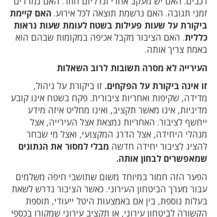
רכבים. האם יש מעקב אחרי ונדליזם חוזר. האם נמדדים
זמני תגובה. האם נרשמת תוצאה לכל אירוע.
האם קיימת
ביקורת על שעות פעילות בשטח לעומת שעות נראות
כללית
. האם הציבור מקבל אכיפה במקומות שבהם הוא
באמת צריך אותה.
העירייה לא מסרה תשובות לרוב השאלות
זו אינה ביקורת על הפקחים.
זו ביקורת על ניהול,
מדידה, שקיפות ואחריות ציבורית. פקח בשטח אינו קובע
מדיניות, אינו מאשר תקציב, ואינו מחליט איזה מידע
ייחשף לציבור. האחריות נמצאת אצל העירייה, אצל
מנהלי היחידה, אצל הדרג המקצועי, ואצל מי שבחר
להציג לציבור יחידה חדשה
מבלי למסור את הנתונים
שמאפשרים לבחון אותה.
הפער הזה חמור במיוחד משום שתושבי חיפה משלמים
עבור מערך הביטחון העירוני. כאשר הציבור נדרש לשאת
בעלות נוספת, בין אם באמצעות היטל ייעודי, תוספת
הקשורה לביטחון עירוני, או תקציב עירוני שמקורו בכספי