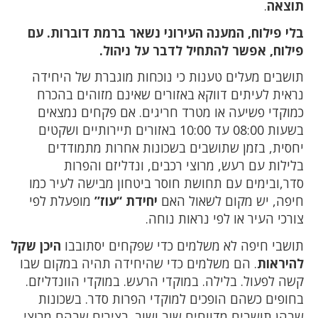
תוצאה
.
בלי פילוח, המענה העירוני נשאר ברמת דוברות. עם
פילוח, אפשר להתחיל לדבר על ניהול.
תושבים מעלים טענות כי נוכחות מוגברת של היחידה
נראית לעיתים דווקא באזורים שאינם מזוהים בהכרח
כמוקדי פשיעה או מטרד חריגים. אם פקחים נמצאים
בשעות 08:00 עד 10:00 באזורים תיירותיים ושקטים
יחסית, בזמן שתושבים בשכונות אחרות מתמודדים
בלילות עם רעש, מרוצי רכבים, ונדליזם והפרות
סדר,ובימים עם תחושת חוסר ביטחון מבישה לעיר כמו
חיפה, יש מקום לשאול האם
יחידת “עוז”
מופעלת לפי
צורכי העיר או לפי נראות נוחה.
תושבי חיפה לא משלמים כדי שפקחים יסתובבו
היכן שקל
להיראות
. הם משלמים כדי שהיחידה תהיה במקום שבו
קשה לפעול. בלילה. במוקדי הרעש. במוקדי הוונדליזם.
בחופים כשהם הופכים למוקדי הפרות סדר. בשכונות
שבהן תושבים מדווחים שוב ושוב. בצירים שבהם מרוצי