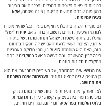
מכוניות מוציאים משפחות מהכלים ומסכנים את הציבור.
במקומות שבהם תחושת הביטחון אינה סיסמה,
אלא
בעיה יומיומית.
גם סוגיית השוהים הבלתי חוקיים בעיר, ככל שהיא מוכרת
לגורמי האכיפה, מחייבת תשובה ברורה. אם
יחידת “עוז”
פועלת בשיתוף משטרת ישראל ותחת כותרת של ביטחון
עירוני, הציבור רשאי לדעת האם יש לה תפקיד בתחום
הזה, האם היא מוסמכת לפעול בו, מהי חלוקת האחריות
בינה לבין המשטרה, ומה נעשה בפועל במוקדים שבהם
מתקבלות תלונות חוזרות.
אם הנושא אינו בסמכותה, על העירייה לומר זאת. אם הוא
כן מטופל, עליה להציג נתונים.
העמימות אינה משרתת
את התושב.
לצד זאת קיימות תופעות עירוניות שאינן נפתרות רק
באכיפה: חסרי בית במצוקה קשה, לכלוך,
התנהגויות
בלתי הולמות בפרהסיה
, ונדליזם, מטרדים חוזרים,