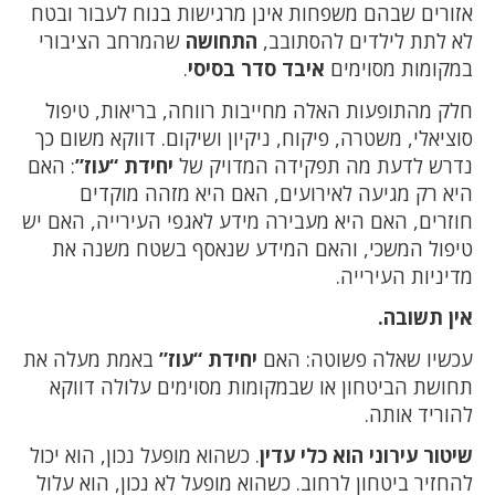
אזורים שבהם משפחות אינן מרגישות בנוח לעבור ובטח
לא לתת לילדים להסתובב,
התחושה
שהמרחב הציבורי
במקומות מסוימים
איבד סדר בסיסי
.
חלק מהתופעות האלה מחייבות רווחה, בריאות, טיפול
סוציאלי, משטרה, פיקוח, ניקיון ושיקום. דווקא משום כך
נדרש לדעת מה תפקידה המדויק של
יחידת “עוז”
: האם
היא רק מגיעה לאירועים, האם היא מזהה מוקדים
חוזרים, האם היא מעבירה מידע לאגפי העירייה, האם יש
טיפול המשכי, והאם המידע שנאסף בשטח משנה את
מדיניות העירייה.
אין תשובה.
עכשיו שאלה פשוטה: האם
יחידת “עוז”
באמת מעלה את
תחושת הביטחון או שבמקומות מסוימים עלולה דווקא
להוריד אותה.
שיטור עירוני הוא כלי עדין
. כשהוא מופעל נכון, הוא יכול
להחזיר ביטחון לרחוב. כשהוא מופעל לא נכון, הוא עלול