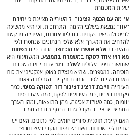
שאלה פשוטה, ציבורית, בלתי נמנעת: מה קורה ביתר
שעות המשמרת.
אז מה עם הכסף הציבורי ?
העירייה מציינת כי
יחידת
“עוז”
נמצאת בשלבי הקמה והתרחבות, וכי היא ממשיכה
לגייס ולהכשיר פקחים.
במילים אחרות
, העירייה מבקשת
להרחיב את המערך. אלא שלפי הנתונים שנמסרו ולפי
ההערכות
שלא אושרו או הוכחשו,
מדובר כיום
בפחות
מאירוע אחד לפקח במשמרת בממוצע.
המשמעות היא
שתושבי חיפה עלולים
לשלם יותר
עבור יחידה שטרם
הוכיחה, במספרים, שהיא מנצלת באופן אפקטיבי את כוח
האדם הקיים. לפני הרחבת תקנים והגדלת הוצאות,
העירייה
חייבת להציג לציבור דוח תפוקה בסיסי
: כמה
פקחים בשטח, כמה אירועים לפקח, כמה שעות סיור
יזומות, כמה פעולות אכיפה, מהן התוצאות, ומהו הערך
הממשי שהציבור מקבל עבור הכסף שנגבה ממנו.
האם קיימת תוכנית סיורים יזומים לפי נתונים. האם יש
יעדים לפי שכונות. האם יש מפת מוקדי רעש ומרוצי