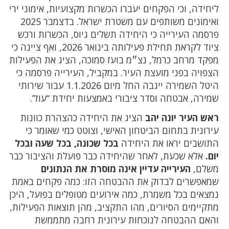
ליחידה, וכי הפקחים יעברו הכשרות מקצועיות, אימוני ירי
ואימונים משותפים עם משטרת ישראל. בדצמבר 2025
פרסמה העירייה כי היחידה תשלים גיוס, הכשרות ורכש
ציוד לקראת תחילת פעילותה בינואר 2026, ואף ציינה כי
מפקד מרחב כרמל, נצ״מ בועז סמוכה, הציג את הפעילות
הצפויה בפני מועצת העיר. במקביל, העירייה פרסמה כי
היטל השמירה ייגבה החל מיום 1.1.2026 עבור שירותי
שמירה, אבטחה וסדר ציבורי באמצעות יחידת “עוז”.
ראש העיר יונה יהב
הציג את היחידה כהצהרת כוונות
עירונית בתחום הביטחון האישי, וצוטט כמי שאומר כי
התושבים יראו את היחידה
בכל שכונה, בכל שעה ובכל
יום.
אלא שכעת, לאחר שהיחידה כבר פועלת והציבור כבר
משלם,
העירייה עדיין אינה מוסרת את הנתונים
שמאפשרים לבדוק את ההבטחה הזו: כמה פקחים באמת
נמצאים בכל משמרת, כמה אירועים מטופלים בפועל, היכן
מתקיימים הסיורים, מהו התקציב, מהן תוצאות הפעילות,
והאם ההבטחה לנוכחות עירונית רחבה מתממשת