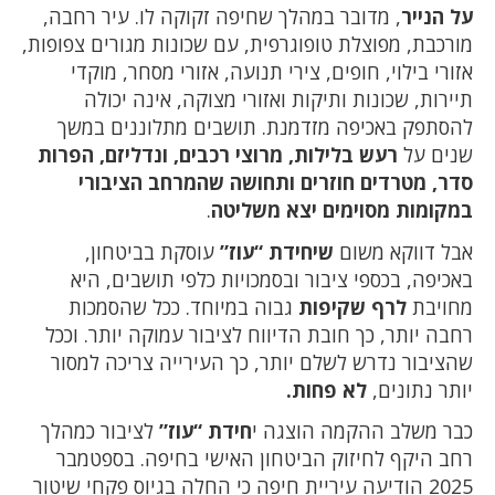
על הנייר
, מדובר במהלך שחיפה זקוקה לו. עיר רחבה,
מורכבת, מפוצלת טופוגרפית, עם שכונות מגורים צפופות,
אזורי בילוי, חופים, צירי תנועה, אזורי מסחר, מוקדי
תיירות, שכונות ותיקות ואזורי מצוקה, אינה יכולה
להסתפק באכיפה מזדמנת. תושבים מתלוננים במשך
שנים על
רעש בלילות, מרוצי רכבים, ונדליזם, הפרות
סדר, מטרדים חוזרים ותחושה שהמרחב הציבורי
במקומות מסוימים יצא משליטה
.
אבל דווקא משום
שיחידת “עוז”
עוסקת בביטחון,
באכיפה, בכספי ציבור ובסמכויות כלפי תושבים, היא
מחויבת
לרף שקיפות
גבוה במיוחד. ככל שהסמכות
רחבה יותר, כך חובת הדיווח לציבור עמוקה יותר. וככל
שהציבור נדרש לשלם יותר, כך העירייה צריכה למסור
יותר נתונים,
לא פחות.
כבר משלב ההקמה הוצגה י
חידת “עוז”
לציבור כמהלך
רחב היקף לחיזוק הביטחון האישי בחיפה. בספטמבר
2025 הודיעה עיריית חיפה כי החלה בגיוס פקחי שיטור