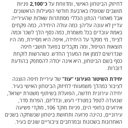
לחיזוק הביטחון האישי, ומדווחת על
כ־2,100
פניות
תושבים שטופלו בארבעת חודשי הפעילות הראשונים.
אבל מאחורי הנתון הכללי מסתתרות שאלות שהעירייה
עדיין לא עונה עליהן: כמה עולה היחידה, כמה פקחים
באמת עובדים בכל משמרת, כמה כסף הלך לשכר וכמה
לציוד, מי מפקד על היחידה, איפה היא מסיירת, מה היו
תוצאות הטיפול, ומה מקבלים בפועל תושבי חיפה
שנדרשים לממן את המערך החדש. כשהרשות לוקחת
כסף בשם הביטחון, היא אינה יכולה להסתפק בהודעת
דוברות.
יחידת השיטור העירוני “עוז”
של עיריית חיפה הוצגה
לציבור כמהלך משמעותי לחיזוק הביטחון האישי בעיר.
יחידה עירונית חדשה, הפועלת בשיתוף משטרת ישראל,
שנועדה לטפל במטרדי רעש, ונדליזם, הפרות סדר,
אירועים בחופי הים, פניות מוקד 106, מוקדי פשיעה
עירוניים, נהיגה פרועה ותחושת ביטחון שנשחקה בשנים
האחרונות בשכונות ובמרחבים ציבוריים שונים בעיר.