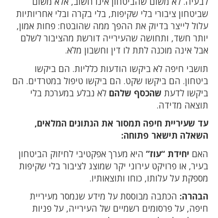
לבעיה. לא משום שהביטחון אינו חשוב, אלא משום
שביטחון ציבורי בלי שקיפות, בלי בקרה ובלי אחריותיות
עלול לייצר בדיוק את ההפך ממה שהובטח: פחות אמון,
יותר חשד, ותחושה שהעירייה דורשת מהציבור לשלם
אבל אינה מוכנה לתת לו דין וחשבון מלא.
תושבי חיפה לא ביקשו הודעות כלליות. הם ביקשו
ביטחון. הם ביקשו שקט. הם ביקשו טיפול במטרדים. הם
ביקשו לדעת
שהכסף שלהם
לא נבלע במערכת בלי
תוצאה מדידה.
עד שעיריית חיפה תמסור את הנתונים המלאים,
השאלה תישאר פתוחה:
האם
יחידת “עוז”
היא מערך אפקטיבי לחיזוק הביטחון
בעיר, או פרויקט עירוני יקר שמוצג לציבור בלי שקיפות
מספקת על עלותו, כוחו ותוצאותיו.
הבהרה:
הכתבה מבוססת על מידע שנמסר מעיריית
חיפה, על פרסומים רשמיים של העירייה, על פניות