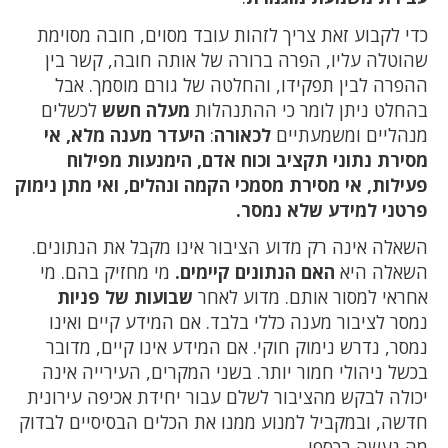
כדי לקבוע זאת צריך לזהות עובד מסוים, חובה מסוימת
שהוטלה עליו, הפרה ברורה של אותה חובה, קשר בין
ההפרה לבין תפקידו, והחלטה של גורם מוסמך. אבל
בהחלט ניתן לומר כי ההתנהלות
מעלה חשש
לכשלים
מנהליים ומשמעתיים
לכאורה
:
היעדר מענה מלא, אי
מסירת נתוני תקציב וכוח אדם, הימנעות מפילוח
פעילות, אי מסירת מסמכי הקמה ונהלים, ואי מתן נימוק
פרטני למידע שלא נמסר.
השאלה אינה רק מדוע הציבור אינו מקבל את הנתונים.
השאלה היא
האם הנתונים קיימים.
מי מחזיק בהם. מי
אחראי למסור אותם. מדוע לאחר
שבועות של פניות
נמסר לציבור מענה כללי בלבד. אם המידע קיים ואינו
נמסר, נדרש נימוק חוקי. אם המידע אינו קיים, מדובר
בכשל ניהולי חמור יותר. בשני המקרים, העירייה אינה
יכולה לבקש מהציבור לשלם עבור יחידת אכיפה עירונית
חדשה, ובמקביל למנוע ממנו את הכלים הבסיסיים לבדוק
מה נעשה בכספו.