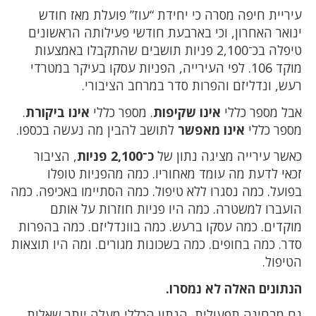
עיריית חיפה מסרה כי יחידת “עוז” פועלת מאז חודש
ינואר האחרון, וכי בארבעת חודשי פעילותה הראשונים
טיפלה בכ־2,100 פניות תושבים שהתקבלו באמצעות
מוקד 106. לפי העירייה, הפניות עסקו בעיקר במטרדי
רעש, ונדליזם והפרות סדר במרחב הציבורי.
אבל מספר כללי
אינו שקיפות
. מספר כללי
אינו ביקורת
.
מספר כללי
אינו מאפשר
לתושב להבין מה נעשה בכספו.
כאשר עירייה מציגה נתון של
כ־2,100 פניות
, הציבור
זכאי לדעת מה עומד מאחוריו. כמה מהפניות טופלו
בפועל. כמה נסגרו ללא טיפול. כמה הסתיימו באכיפה. כמה
הועברו למשטרה. כמה היו פניות חוזרות על אותם
מוקדים. כמה עסקו ברעש. כמה בוונדליזם. כמה בהפרות
סדר. כמה בחופים. כמה בשכונות מגורים. ומה היו תוצאות
הטיפול.
הנתונים האלה לא נמסרו.
גם מבחינה תפעולית, הנתון הכללי מעלה יותר שאלות