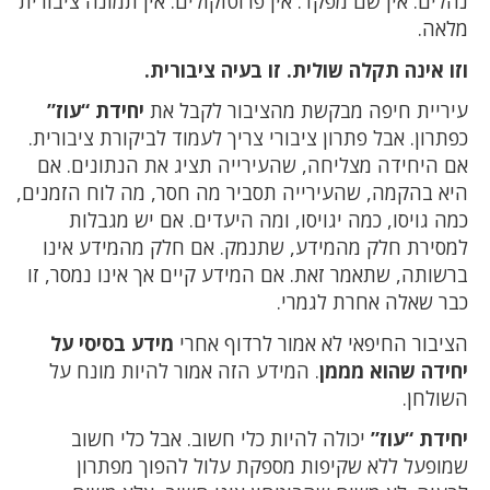
נהלים. אין שם מפקד. אין פרוטוקולים. אין תמונה ציבורית
מלאה.
וזו אינה תקלה שולית. זו בעיה ציבורית.
עיריית חיפה מבקשת מהציבור לקבל את
יחידת “עוז”
כפתרון. אבל פתרון ציבורי צריך לעמוד לביקורת ציבורית.
אם היחידה מצליחה, שהעירייה תציג את הנתונים. אם
היא בהקמה, שהעירייה תסביר מה חסר, מה לוח הזמנים,
כמה גויסו, כמה יגויסו, ומה היעדים. אם יש מגבלות
למסירת חלק מהמידע, שתנמק. אם חלק מהמידע אינו
ברשותה, שתאמר זאת. אם המידע קיים אך אינו נמסר, זו
כבר שאלה אחרת לגמרי.
הציבור החיפאי לא אמור לרדוף אחרי
מידע בסיסי על
יחידה שהוא מממן
. המידע הזה אמור להיות מונח על
השולחן.
יחידת “עוז”
יכולה להיות כלי חשוב. אבל כלי חשוב
שמופעל ללא שקיפות מספקת עלול להפוך מפתרון