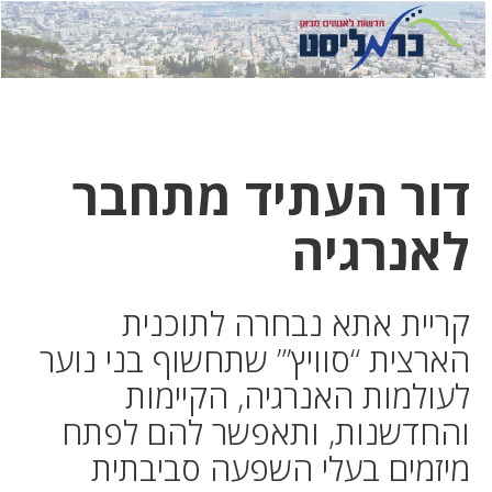
לחץ
לחץ
תפ
כדי
כאן
כדי
לשלוח
דואר
להצט
לוואט
דור העתיד מתחבר
לאנרגיה
קריית אתא נבחרה לתוכנית
הארצית “סוויץ’” שתחשוף בני נוער
לעולמות האנרגיה, הקיימות
והחדשנות, ותאפשר להם לפתח
מיזמים בעלי השפעה סביבתית