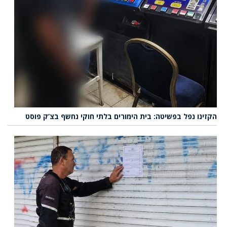
הקזינו נפל בפשיטה: בית הימורים בלתי חוקי נחשף בצ’ק פוסט