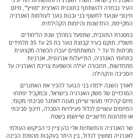
העיר נבחרה להשתתף בתוכנית הארצית “סוויץ’”, מיזם
חינוכי שנועד לחשוף בני ובנות נוער לעולמות האנרגיה
המקיימת, החדשנות והיזמות הקהילתית.
במסגרת התוכנית, שתפעל במהלך שנת הלימודים
תשפ”ז, תוקם בעיר קבוצת נוער בת 25 עד 35 תלמידים
מכיתות ח’ עד י’. המשתתפים יעברו הכשרה מקצועית
בתחומי האנרגיה, התייעלות אנרגטית, אנרגיות
מתחדשות, תחבורה יעילה והשפעת צריכת האנרגיה על
הסביבה והקהילה.
לאורך השנה ילמדו בני הנוער להכיר את האתגרים
המרכזיים של משק האנרגיה בישראל, ובמקביל יפתחו
מיזם קהילתי מעשי שייתן מענה לאתגר סביבתי מקומי.
המיזמים עשויים לכלול פעילויות הסברה, חינוך סביבתי
או פתרונות חדשניים שייושמו בשטח.
שר האנרגיה והתשתיות אלי כהן ציין כי הביקוש העולמי
לאנרגיה ממשיך לגדול, בין היתר בעקבות מהפכת הבינה