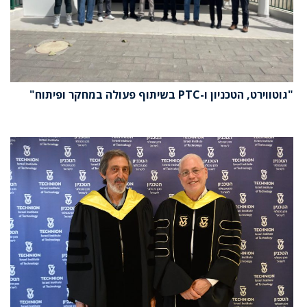
"גוטווירט, הטכניון ו-PTC בשיתוף פעולה במחקר ופיתוח"