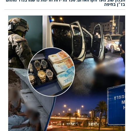
בז״ן בחיפה