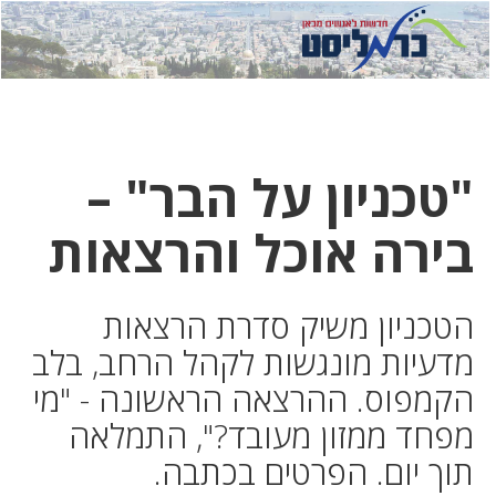
לחץ
לחץ
תפ
כדי
כאן
כדי
לשלוח
דואר
להצט
לוואט
"טכניון על הבר" –
בירה אוכל והרצאות
הטכניון משיק סדרת הרצאות
מדעיות מונגשות לקהל הרחב, בלב
הקמפוס. ההרצאה הראשונה - "מי
מפחד ממזון מעובד?", התמלאה
תוך יום. הפרטים בכתבה.