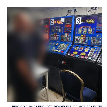
הקזינו נפל בפשיטה: בית הימורים בלתי חוקי נחשף בצ’ק פוסט