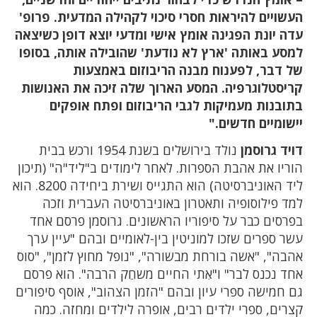
העשויים להיראות חסרי סיכוי לקהילה המדעית. פרופ'
עדה יונת הפגינה אומץ אישי ומדעי יוצא דופן כשיצאה
למסע באותה 'ארץ לא נודעת' שהובילה אותה, בסופו
של דבר, לפענוח מבנה הריבוזום באמצעות
קריסטלוגרפיה. המסע הארוך שלה זיכה את האנושות
בתובנות מעמיקות לגבי הריבוזום ופתח אופקים
יישומיים חדשים."
דויד גרוסמן
נולד בירושלים בשנת 1954 ורכש בבית
הוריו את אהבת הספרות. לאחר לימודים ב"ליד"ה" (תיכון
ליד האוניברסיטה) הוא התגייס ושירת ביחידה 8200. הוא
למד פילוסופיה ותאטרון באוניברסיטה העברית וזכה
בפרסים כבר על סיפוריו הראשונים. גרוסמן פרסם אחד
עשר ספרים שזכו למוניטין בין-לאומיים ובהם "עיין ערך
אהבה", "אשה בורחת מבשורה", "נופל מחוץ לזמן", "סוס
אחד נכנס לבר" ו"אִתי החיים משחֵק הרבה". הוא פרסם
גם חמישה ספרי עיון ובהם "הזמן הצהוב", אוסף סיפורים
קצרים, ספרי ילדים רבים, אופרה לילדים ומחזה. כמה