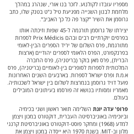
מספריו עובדו לקולנוע. לזכר בנו אורי, שנהרג במהלך
מלחמת לבנון השנייה מפגיעת טיל נ"ט בטנק שלו, כתב
גרוסמן את השיר "קצר פה כל כך האביב".
יצירתו של גרוסמן תורגמה ל-45 שפות וזיכתה אותו
בפרסים יוקרתיים רבים ובהם Prix Médicis לספרות
מתורגמת, פרס השלום של יריד הספרים הבין-לאומי
בפרנקפורט, הפרס הלאומי לספרים יהודיים (ארצות
הברית), פרס מאן בוקר (בריטניה), פרס החברה
המלכותית לספרות לסופרים בין-לאומיים (בריטניה), פרס
א.מ.ת ופרס ישראל לספרות. בארבעים השנים האחרונות
פועל דויד גרוסמן בנמרצות לשלום בין ישראל לשכנותיה.
מאמריו ומסותיו בנושא זה פורסמו בעיתונים המובילים
בעולם.
פרופ' עדה יונת
השלימה תואר ראשון ושני בכימיה
וביוכימיה באוניברסיטה העברית, דוקטורט במכון ויצמן
למדע (1968) ומחקר פוסט-דוקטורט באוניברסיטת קרנגי
מלון וב-MIT. בשנת 1970 היא ייסדה במכון ויצמן את