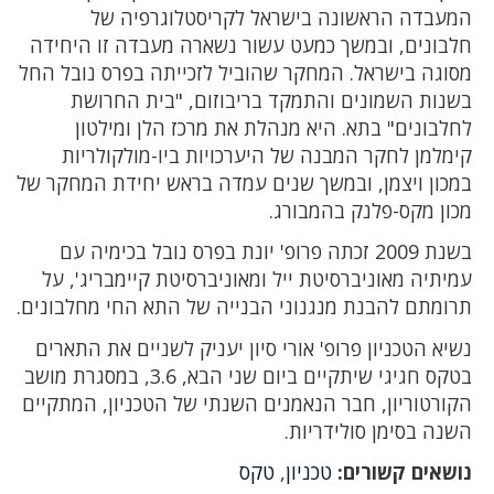
המעבדה הראשונה בישראל לקריסטלוגרפיה של
חלבונים, ובמשך כמעט עשור נשארה מעבדה זו היחידה
מסוגה בישראל. המחקר שהוביל לזכייתה בפרס נובל החל
בשנות השמונים והתמקד בריבוזום, "בית החרושת
לחלבונים" בתא. היא מנהלת את מרכז הלן ומילטון
קימלמן לחקר המבנה של היערכויות ביו-מולקולריות
במכון ויצמן, ובמשך שנים עמדה בראש יחידת המחקר של
מכון מקס-פלנק בהמבורג.
בשנת 2009 זכתה פרופ' יונת בפרס נובל בכימיה עם
עמיתיה מאוניברסיטת ייל ומאוניברסיטת קיימבריג', על
תרומתם להבנת מנגנוני הבנייה של התא החי מחלבונים.
נשיא הטכניון פרופ' אורי סיון יעניק לשניים את התארים
בטקס חגיגי שיתקיים ביום שני הבא, 3.6, במסגרת מושב
הקורטוריון, חבר הנאמנים השנתי של הטכניון, המתקיים
השנה בסימן סולידריות.
נושאים קשורים:
טכניון
,
טקס