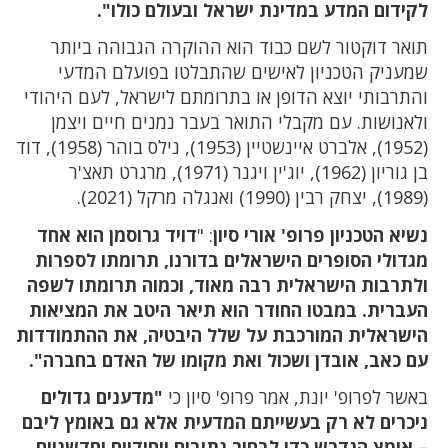
לקידום המדע במדינת ישראל ובעולם כולו".
תואר דוקטור לשם כבוד הוא ההוקרה הגבוהה ביותר
שמעניק הטכניון לאישים שהתבלטו בפועלם המדעי
והתרבותי יוצא הדופן או בתרומתם לישראל, לעם היהודי
ולאנושות. עם מקבלי התואר בעבר נמנים חיים ויצמן
(1952), אלברט איינשטיין (1953), נילס בוהר (1958), דוד
בן גוריון (1962), יוג'ין ויגנר (1971), מרגרט תאצ'ר
(1989), יצחק רבין (1990) ואנגלה מרקל (2021).
נשיא הטכניון פרופ' אורי סיון
: "
דויד גרוסמן הוא אחד
מגדולי הסופרים הישראלים בדורנו, תרומתו לספרות
ולתרבות הישראלית רבה מאוד, וכמוה תרומתו לשפה
העברית. במבטו החודר הוא תיאר היטב את המציאות
הישראלית המורכבת על שלל היבטיה, את ההתמודדות
עם כאב, אובדן ושכול ואת מקומו של האדם בחברה".
באשר לפרופ' יונת, אמר פרופ' סיון כי
"מדענים גדולים
ניכרים לא רק בעשייתם המדעית אלא גם באומץ ליבם
– אומץ הנדרש כדי לבחור נתיבים ייחודיים וחדשניים,