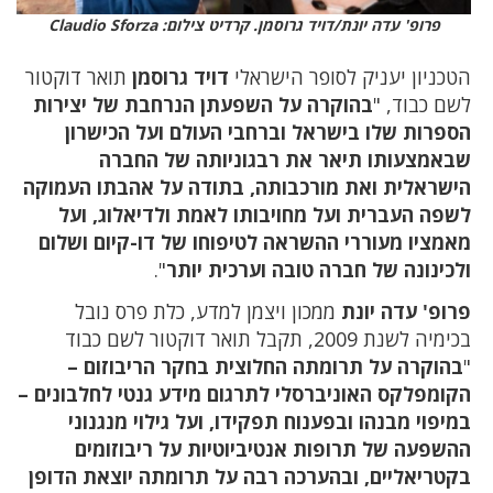
פרופ' עדה יונת/דויד גרוסמן. קרדיט צילום: Claudio Sforza
הטכניון יעניק לסופר הישראלי
דויד גרוסמן
תואר דוקטור
לשם כבוד, "
בהוקרה על השפעתן הנרחבת של יצירות
הספרות שלו בישראל וברחבי העולם ועל הכישרון
שבאמצעותו תיאר את רבגוניותה של החברה
הישראלית ואת מורכבותה, בתודה על אהבתו העמוקה
לשפה העברית ועל מחויבותו לאמת ולדיאלוג, ועל
מאמציו מעוררי ההשראה לטיפוחו של דו-קיום ושלום
ולכינונה של חברה טובה וערכית יותר
".
פרופ' עדה יונת
ממכון ויצמן למדע, כלת פרס נובל
בכימיה לשנת 2009, תקבל תואר דוקטור לשם כבוד
"
בהוקרה על תרומתה החלוצית בחקר הריבוזום –
הקומפלקס האוניברסלי לתרגום מידע גנטי לחלבונים –
במיפוי מבנהו ובפענוח תפקידו, ועל גילוי מנגנוני
ההשפעה של תרופות אנטיביוטיות על ריבוזומים
בקטריאליים, ובהערכה רבה על תרומתה יוצאת הדופן