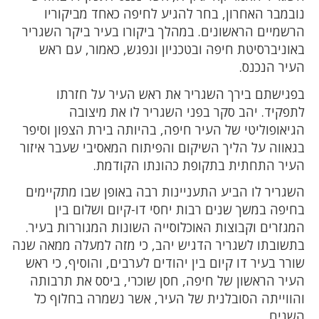
נובמבר האחרון, בחר להגיע לחיפה כאחד מביקוריו
הרשמיים הראשונים. במהלך ביקורו בעיר ביקר השגריר
באוניברסיטת חיפה ובטכניון ונפגש, כאמור, עם ראש
העיר הנכנס.
בפגישתם בירך השגריר את ראש העיר על חזרתו
לתפקיד. יהב סקר בפני השגריר לו את מיצובה
הגיאופוליטי של העיר חיפה, בהיותה בירת הצפון וסיפר
בגאווה על הליך השיקום והפיתוח המאסיבי שעבר איזור
העיר התחתית בתקופת כהונתו הקודמת.
השגריר לו הביע התעניינות רבה באופן שבו מתקיימים
בחיפה במשך שנים רבות יחסי דו-קיום ושלום בין
המגזרים וקבוצות האוכלוסייה השונות המגוררות בעיר.
בתשובתו לשגריר הדגיש יהב, כי מזה למעלה ממאה שנה
שורר בעיר דו קיום בין יהודים לערבים, והוסיף, כי ראש
העיר הראשון של חיפה, חסן שוכרי, ביסס את תרבותה
והווייתה הסובלנית של העיר, אשר נשמרה בחלוף כל
השנים.