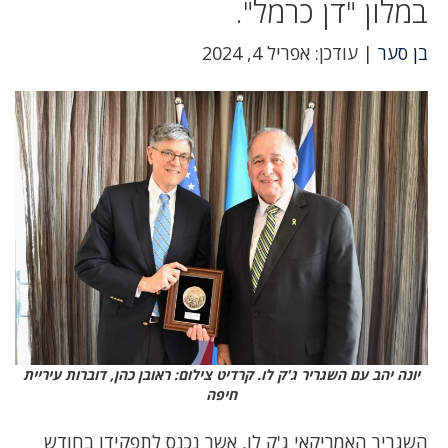
במלון "דן כרמל".
בן סער
| עודכן: אפריל 4, 2024
יונה יהב עם השגריר ג'ק לו. קרדיט צילום: ראובן כהן, דוברות עיריית
חיפה
השגריר האמריקאי ג'ק לו, אשר נכנס לתפקידו בחודש