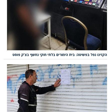
הקזינו נפל בפשיטה: בית הימורים בלתי חוקי נחשף בצ’ק פוסט