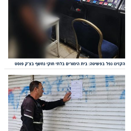
הקזינו נפל בפשיטה: בית הימורים בלתי חוקי נחשף בצ’ק פוסט