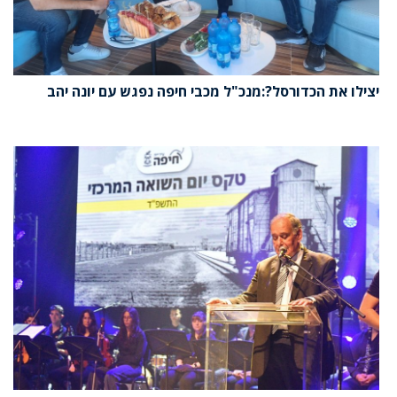
יצילו את הכדורסל?:מנכ"ל מכבי חיפה נפגש עם יונה יהב