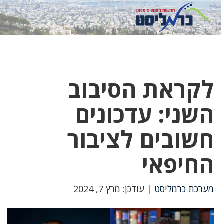
לחץ
לחץ
תפ
כדי
כאן
כדי
לשלוח
דואר
להצט
לוואט
לקראת הסיבוב
השני: עדכונים
חשובים לציבור
החיפאי
מערכת כרמליסט
| עודכן: מרץ 7, 2024