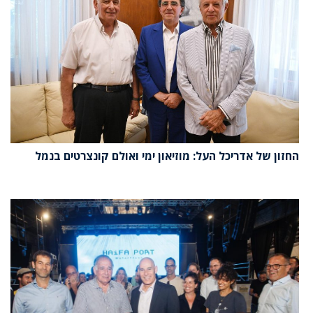
החזון של אדריכל העל: מוזיאון ימי ואולם קונצרטים בנמל