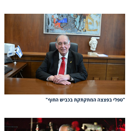
"טפלי בפצצה המתקתקת בכביש החוף"