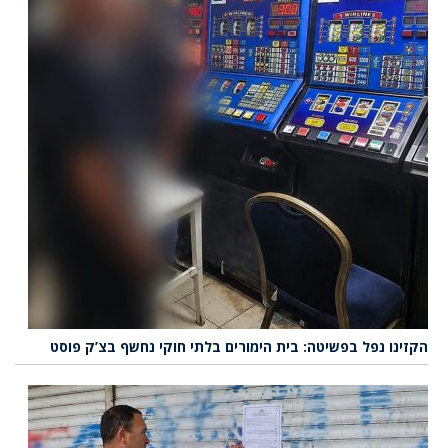
הקזינו נפל בפשיטה: בית הימורים בלתי חוקי נחשף בצ’ק פוסט