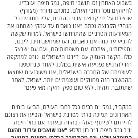
בשבוע האחרון זכו תושבי חיפה, נמל חיפה ועובדיו,
לחיזוקים מכל רחבי העולם. במכתב מיוחד (מצורף)
שנשלח על ידי קבוצת אדני ההודית, עליו חתומים כל
מנהלי הקבוצה נכתב: "אנו כואבים עד עמקי נשמתנו את
המאורעות הטרגיים שהתרחשו בישראל. למרות שקשה
להביע עד כמה אנו כואבים, דעו שמחשבותינו, ליבנו,
ותפילותינו, איתכם, עם משפחותיהם, ועם עם ישראל
כולו. הקשר העמוק עם ידידנו הישראלים, גורם למתקפה
הזו להרגיש כפגיעה אישית בכולנו. לאחר שנחשפנו
לעוצמתה של החברה הישראלית, אנו משוכנעים שתצאו
מהמשבר הזה מחוזקים ועוצמתיים יותר. ישראל, לאחר
שתתגבר, תהיה, ללא שום ספק, חזקה מאי פעם".
במקביל, נמלי ים רבים בכל רחבי העולם, הביעו בימים
האחרונים תמיכה בלתי מסויגת בישראל והביעו את רצונם
להירתם לשיתוף פעולה בהווה ובעתיד עם נמל חיפה.
יו"ר נמל חיפה ד"ר רון מלכא: "
אנו שואבים עידוד מהעם
המופלא שלנו, וגם מהתמיכה הבלתי מסויגת המגיעה