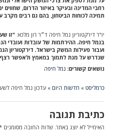
על מנת לספק את צרכי המשק הישראלי ונמשיך
רחבי המדינה ובעיקר באיזור הדרום, שחווים י
תמיכה לכוחות הביטחון, בהם גם רבים מקרב ע
יו"ר דירקטוריון נמל חיפה ד״ר רון מלכא:
"זו שע
בנמל חיפה. ההירתמות של עובדות ועובדי הנמ
ועבור פעילות המשק בישראל. דירקטוריון הנמ
שנדרש על מנת לתמוך במאמץ ולאפשר רצף א
נושאים קשורים:
נמל חיפה
כרמליסט
»
חדשות היום
»
עדכון נמל חיפה לשע
כתיבת תגובה
האימייל לא יוצג באתר.
שדות החובה מסומנים
*