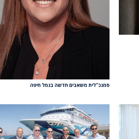
סמנכ"לית משאבים חדשה בנמל חיפה