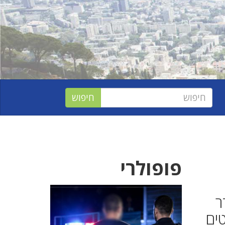
פופולרי
ר
ים