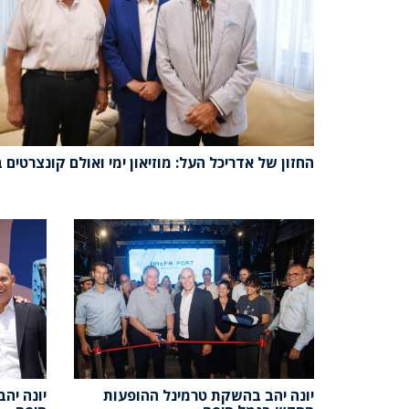
החזון של אדריכל העל: מוזיאון ימי ואולם קונצרטים 
יונה יהב בהשקת טרמינל ההופעות
יונה יה