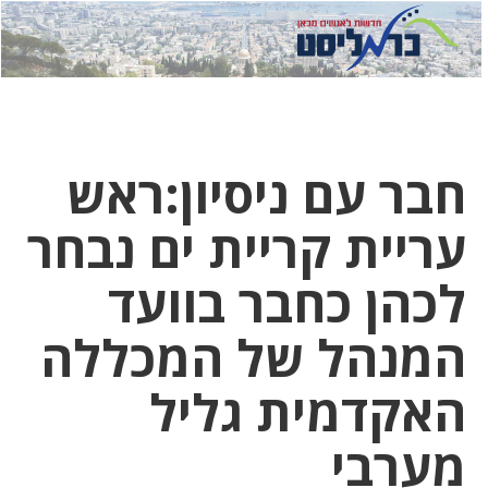
לחץ
לחץ
תפ
כדי
כאן
כדי
לשלוח
דואר
להצט
לוואט
חבר עם ניסיון:ראש
עריית קריית ים נבחר
לכהן כחבר בוועד
המנהל של המכללה
האקדמית גליל
מערבי