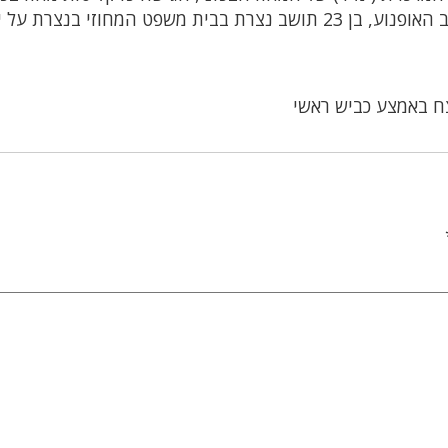
אישום ובקשה למעצרו עד תום ההליכים של רוכב האופנוע, בן 23 תושב נצרת בבית משפט המחוזי בנצרת ע
צח באמצע כביש ראשי