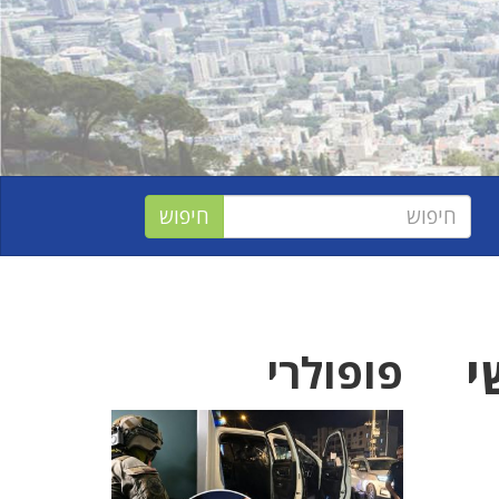
י
פופולרי