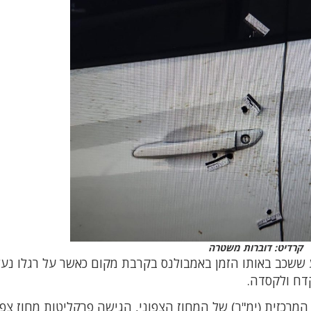
קרדיט: דוברות משטרה
 ששכב באותו הזמן באמבולנס בקרבת מקום כאשר על רגלו נעל
דח ולקסדה.
מרכזית (ימ"ר) של המחוז הצפוני, הגישה פרקליטות מחוז צפו