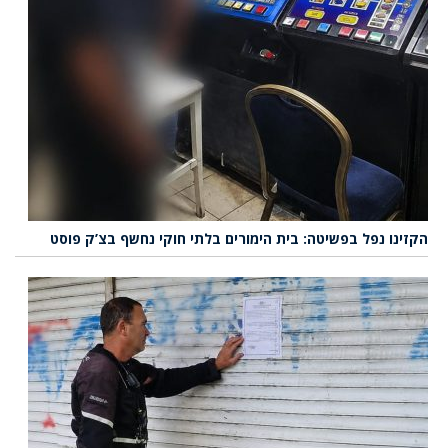
הקזינו נפל בפשיטה: בית הימורים בלתי חוקי נחשף בצ’ק פוסט