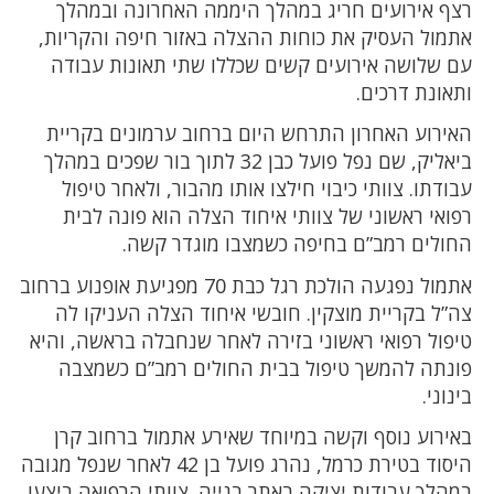
רצף אירועים חריג במהלך היממה האחרונה ובמהלך
אתמול העסיק את כוחות ההצלה באזור חיפה והקריות,
עם שלושה אירועים קשים שכללו שתי תאונות עבודה
ותאונת דרכים.
האירוע האחרון התרחש היום ברחוב ערמונים בקריית
ביאליק, שם נפל פועל כבן 32 לתוך בור שפכים במהלך
עבודתו. צוותי כיבוי חילצו אותו מהבור, ולאחר טיפול
רפואי ראשוני של צוותי איחוד הצלה הוא פונה לבית
החולים רמב”ם בחיפה כשמצבו מוגדר קשה.
אתמול נפגעה הולכת רגל כבת 70 מפגיעת אופנוע ברחוב
צה”ל בקריית מוצקין. חובשי איחוד הצלה העניקו לה
טיפול רפואי ראשוני בזירה לאחר שנחבלה בראשה, והיא
פונתה להמשך טיפול בבית החולים רמב”ם כשמצבה
בינוני.
באירוע נוסף וקשה במיוחד שאירע אתמול ברחוב קרן
היסוד בטירת כרמל, נהרג פועל בן 42 לאחר שנפל מגובה
במהלך עבודות יציקה באתר בנייה. צוותי הרפואה ביצעו