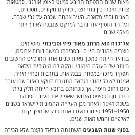
מאות שנים התפתח הרובע כמעט באופן אורגני. סמטאות
צרות חיברו בין בתי חצר, שווקים מקורים, מסגדים,
חאנים ובתי מלאכה. העיר צמחה שכבה על גבי שכבה,
וכל דור הוסיף עוד נדבך למרקם שנבנה לאורך יותר
מאלף שנים.
אל־כרח הוא מרחב מאוד פיזי וסביבתי
. מוסלמים,
נוצרים ויהודים חיו בו ובסביבתו במשך דורות ארוכים.
בגדאד הייתה במשך מאות שנים אחד המרכזים החשובים
ביותר של העולם היהודי, והקהילה היהודית מילאה
תפקיד מרכזי במסחר, בבנקאות, בתרבות ובחיי העיר.
אמנם לא כל יהודי בגדאד התגוררו דווקא באזור שבו עובר
כיום רחוב חיפה, אך נוכחותם ברובע הייתה חלק בלתי
נפרד מן הפסיפס האנושי שאפיין את העיר. הפרהוד
בשנת 1941 ולאחר מכן העלייה ההמונית לישראל בשנים
1950–1951 סיימו כמעט באחת פרק שנמשך קרוב
לאלפיים וחמש מאות שנים.
בסוף שנות השבעים
השתנתה בגדאד בקצב שלא הכירה