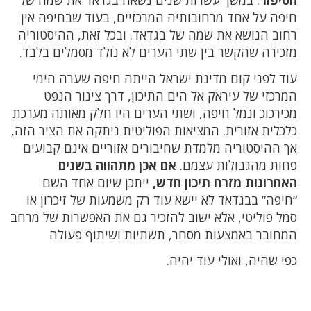
הסיפור
. במשך עשרות שנים נשאה בגדאד את שמה של
חיפה על אחד מרחובותיה המרכזיים, בעוד שבחיפה אין
רחוב הנושא את שמה של בגדאד. ובכל זאת, ההיסטוריה
מזכירה שהקשר בין שתי הערים לא נולד מסמלים בלבד.
עוד לפני קום מדינת ישראל הייתה חיפה שערה הימי
המרכזי של עיראק אל הים התיכון, דרך צינור הנפט
מכירכוכ ונמל חיפה, ושתי הערים היו חלק מאותה מערכת
כלכלית אזורית. המציאות הפוליטית ניתקה את הציר הזה,
אך ההיסטוריה מלמדת שחיבורים אזוריים אינם קבועים
פחות מהגבולות עצמם.
אם אכן מתהווה בשנים
האחרונות מזרח תיכון חדש,
ייתכן שיום אחד השם
“חיפה” בבגדאד לא יישא עוד רק משמעות של זיכרון או
סמל פוליטי, אלא ישוב להזכיר גם את האפשרות של מרחב
המחובר באמצעות מסחר, תשתיות ושיתוף פעולה
כפי שהיה, ואולי עוד יהיה.