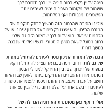
חיפה עדיין נקרא רחוב חיפה. יש בכך תזכורת לכך
ששמות של מקומות מאריכים ימים לעיתים יותר
ממשטרים, מגבולות ואף ממלחמות.
אולי זו הסיבה שהרחוב הזה ממשיך לרתק חוקרים של
המזרח התיכון. הוא איננו רק סיפור על תכנון עירוני או על
מלחמות עיראק. הוא עדות לכך שבאזור הזה גם שלט
רחוב מסוגל לשאת מטען היסטורי, רגשי ופוליטי שנבנה
במשך דורות.
הבנה של המזרח התיכון נוטה לעיתים להתחיל במפות
של גבולות
. רחוב חיפה בבגדאד מציע להתחיל דווקא
במפות של זיכרון. שם, בין החידקל למגדלי הבטון,
מסתתר אחד ההסברים המדויקים ביותר לאופן שבו האזור
חושב על עברו, מעצב את זהותו ומספר לעצמו את סיפורו.
לעיתים די בשם אחד על שלט רחוב כדי להבין מציאות
שלמה.
אולי דווקא כאן מסתתרת האירוניה הגדולה של