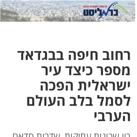
לחץ
לחץ
תפ
כדי
כאן
כדי
לשלוח
דואר
להצט
לוואט
רחוב חיפה בבגדאד
מספר כיצד עיר
ישראלית הפכה
לסמל בלב העולם
הערבי
בין שכונות עתיקות, שדרות סדאם