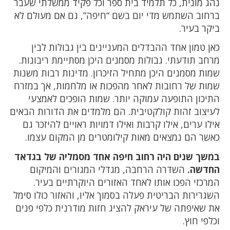
נהג מונית, כל תלמיד בית ספר וכל פקיד ממשלתי שעבר
ברחוב השתמש מדי יום בשם “חיפה”, גם אם מעולם לא
ביקר בעיר.
כאן טמון אחד ההבדלים המעניינים בין גבולות לבין
מרחב תודעתי. גבולות מסמנים היכן מסתיימת ריבונות.
שמות מסמנים היכן מתחיל הזיכרון. מדינות רבות משנות
שמות של רחובות לאחר מהפכות או מלחמות, אך במזרח
התיכון התופעה עמוקה יותר. שמות הופכים לאמצעי
לעיצוב זהות קולקטיבית. הם מלמדים את הדורות הבאים
אילו ערים, אילו קרבות ואילו דמויות ראויים להיזכר גם
כאשר הם נמצאים מאות קילומטרים מן המקום עצמו.
במשך שנים היה רחוב חיפה אחד מסמליה של בגדאד
החדשה.
השדרה הרחבה, מגדלי המגורים והמיקום
המרכזי הפכו אותו לאחד האזורים היוקרתיים בעיר.
השגרירות הבריטית פעלה בסמוך אליו, והאזור כולו סימל
את שאיפתה של עיראק להציג חזות מודרנית כלפי פנים
וכלפי חוץ.