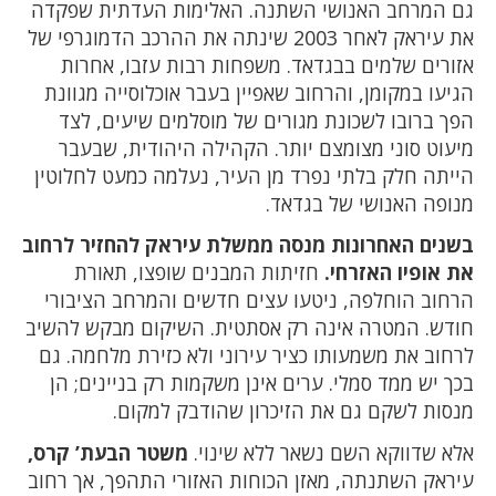
גם המרחב האנושי השתנה. האלימות העדתית שפקדה
את עיראק לאחר 2003 שינתה את ההרכב הדמוגרפי של
אזורים שלמים בבגדאד. משפחות רבות עזבו, אחרות
הגיעו במקומן, והרחוב שאפיין בעבר אוכלוסייה מגוונת
הפך ברובו לשכונת מגורים של מוסלמים שיעים, לצד
מיעוט סוני מצומצם יותר. הקהילה היהודית, שבעבר
הייתה חלק בלתי נפרד מן העיר, נעלמה כמעט לחלוטין
מנופה האנושי של בגדאד.
בשנים האחרונות מנסה ממשלת עיראק להחזיר לרחוב
את אופיו האזרחי.
חזיתות המבנים שופצו, תאורת
הרחוב הוחלפה, ניטעו עצים חדשים והמרחב הציבורי
חודש. המטרה אינה רק אסתטית. השיקום מבקש להשיב
לרחוב את משמעותו כציר עירוני ולא כזירת מלחמה. גם
בכך יש ממד סמלי. ערים אינן משקמות רק בניינים; הן
מנסות לשקם גם את הזיכרון שהודבק למקום.
אלא שדווקא השם נשאר ללא שינוי.
משטר הבעת’ קרס,
עיראק השתנתה, מאזן הכוחות האזורי התהפך, אך רחוב