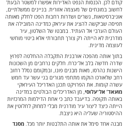
קודם לכן. הכנסות הנפט האדירות אפשרו למשטר הבעת’
לחשוב במונחים של מעצמה אזורית. בניינים ממשלתיים,
אוניברסיטאות, גשרים ושדרות רחבות הפכו לחלק מאותה
תפיסה שביקשה להציג את עיראק כמדינה המובילה את
העולם הערבי אל העתיד. במבטו של השלטון, עיר
מודרנית לא הייתה רק צורך תחבורתי אלא ביטוי מוחשי
לעוצמה מדינית.
בתוך אותה מהפכה אורבנית התקבלה ההחלטה לפרוץ
שדרה חדשה בלב אל־כרח. חלקים נרחבים מן השכונות
הישנות נהרסו, מאות מבנים פונו, ובמקומם נסלל רחוב
רחב שלאורכו הוקמו מתחמי מגורים בני עשר עד חמש
עשרה קומות. את הפרויקט תכנן האדריכל העיראקי
מועאד’ אל־עלוסי
, מן האדריכלים הבולטים במדינה
באותה תקופה. בדיעבד כתב כי אחת הדילמות המרכזיות
הייתה כיצד ליצור עיר מודרנית מבלי למחוק לחלוטין את
ההיסטוריה שעליה היא ניצבת.
מבנה אחד סימל את אותה התלבטות יותר מכל.
מסגד