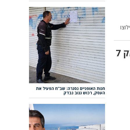
תגובה אחת על “דרמה בעין חוד: נעדר אותר לכוד בבור בעומק 7
חנות האופניים נסגרה: שב”ח הפעיל את
העסק, רכוש גנוב נבדק