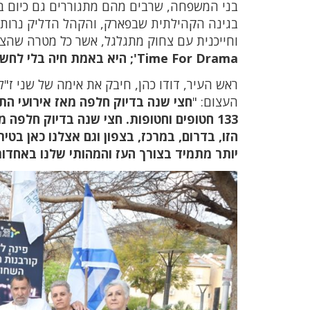
בני המשפחה, שרבים מהם מתגוררים גם כיום 
בגינה הקהילתית שבפארק, והקהל הדליק נרות 
וחייכנית עם צחוק מתגלגל, אשר כל מטרה שהצ
Time For Drama'; היא באמת חיה בלי לחשוב על המחר, אלא רק ליהנות מהרגע".
ראש העיר, דודו כהן, חיבק את אימה של שני ז"
העצום: "
133 חטופים וחטופות. חצי שנה בדיוק חלפ
הזו, בדרום, במרכז, בצפון וגם אצלנו כאן בטי
יותר מתמיד בצורך העז והמהותי שלנו באחדו