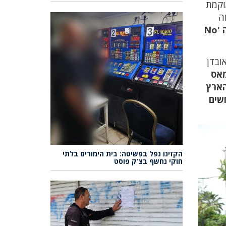
וקמת
ה
"המוטו של שני בחיים היה 'No
ובדן
ל חמאס
הארץ
חשים
הקזינו נפל בפשיטה: בית הימורים בלתי
חוקי נחשף בצ’ק פוסט