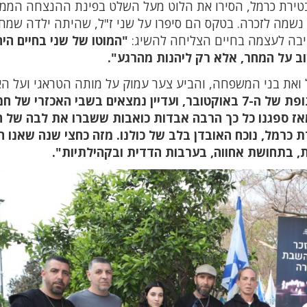
בטירת כרמל, הסירו את הלוט מעל השלט בפינת ההנצחה הממ
נשמה לזכרה. בטקס הם סיפרו על שני ז"ל, שהיתה ילדה שמח
יבה לעצמה בחיים הצליחה להשיג:
ל ואת בני המשפחה, והביע צער עמוק על מותה הטראגי ועל הא
חצי שנה בדיוק חלפה מאז אירועי התופת של ה-7 באוקטובר, ועדיין נמצאים בשבי האכזרי ש
ה מאז ספגנו כל כך הרבה אבדות כואבות ששברו את לבה של 
רת כרמל, נוכח האובדן בלב של כולנו. מזה כחצי שנה שאנו 
ת, בתחושת אחווה, בערבות הדדית ובקהילתיות".