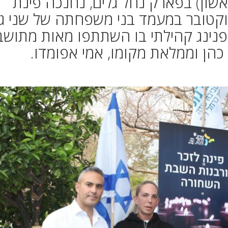
ון) בפארק נחל גלים, נחנכה פינת
 לזכר קורבנות ה-7 באוקטובר במעמד בני משפחתה של שני 
נינג קהילתי בו השתתפו מאות מתושב
כהן וממלאת מקומו, אמי אפומדו.