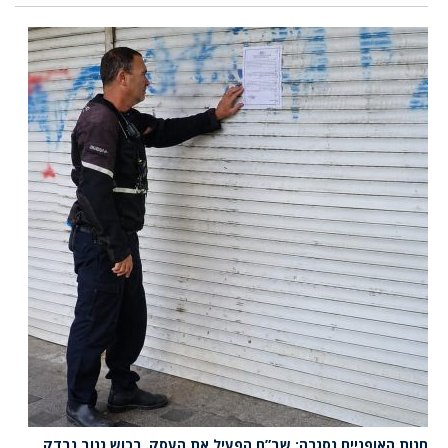
חנות האופניים נסגרה: שב”ח הפעיל את העסק, רכוש גנוב נבדק