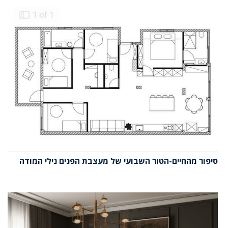
סיפור מהחיים-הטור השבועי של מעצבת הפנים נילי המודה