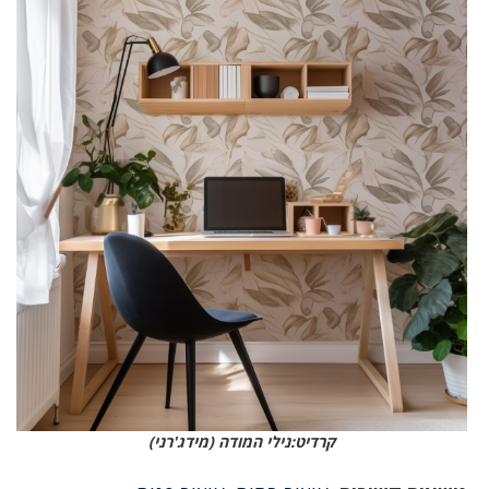
קרדיט:נילי המודה (מידג'רני)