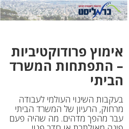
לחץ
לחץ
תפ
כדי
כאן
כדי
לשלוח
דואר
להצט
לוואט
אימוץ פרודוקטיביות
– התפתחות המשרד
הביתי
בעקבות השינוי העולמי לעבודה
מרחוק, הרעיון של המשרד הביתי
עבר מהפך מדהים. מה שהיה פעם
פינה מאולתרת או חדר פנוי,