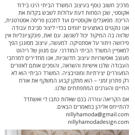
מרכיב חשוב נוסף בעיצוב המשרד הביתי הינו בידוד
אקוסטי, שכן הסחות דעת עלולות לשבש בקלות את
הריכוז. מפאנלים אקוסטיים ועד לתכנון פריסה אסטרטגית,
אנו נוקטים באמצעים יזומים בכדי ליצור סביבת עבודה
שלווה בה המיקוד יכול לשגשג. עם זאת, פונקציונליות אין
פירושה ויתור על אסתטיקה. למעשה, עיצוב מסוגנן הפך
למאפיין המשרד הביתי המודרני. עם מגוון של ריהוט
מעוצב ואפשרויות עיצוב חדשניות, אנו מחדירים למרחבי
העבודה שלנו אישיות והשראה, והופכים אותם לאזורים
המעוררים יצירתיות ומוטיבציה. המשרד הביתי הוא לא
רק פתרון זמני – הוא מתקן קבוע המשקף את אורח
החיים והערכים המתפתחים שלנו.
אם הקריאה עוררה בכם שאלות כתבו לי ואשתדל
להתייחס אליהן במאמרים הבאים.
nillyhamoda@gmail.com
nillyhamodadesign.com