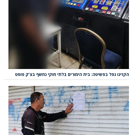
הקזינו נפל בפשיטה: בית הימורים בלתי חוקי נחשף בצ’ק פוסט