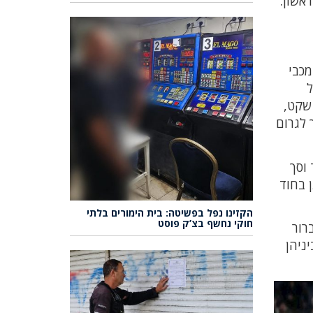
אשון.
מכבי
ל
 שקט,
 לגרום
 וסך
 בחוד
הקזינו נפל בפשיטה: בית הימורים בלתי
חוקי נחשף בצ’ק פוסט
רור
ניהן