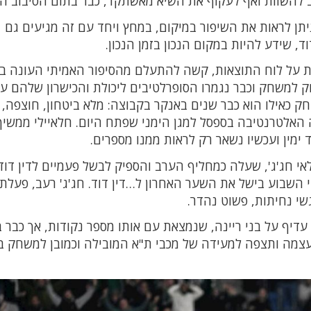
טוב להשוות ואף לעקוף את השיא מאשתקד, כבר בתום הסיבוב הר
יתן לראות את השיפור במיקום, במחץ ויחד עם זה מגיעים גם
 שידע להיות במקום הנכון בזמן הנכון.
ת על לוח התוצאות, קשה להתעלם מהסיפור האמיתי העונה ב
למשחק וכבר נגמרו הסופרלטיבים ליכולת והכישרון שלהם ע
חק כאילו הוא כבר שנים באנקר בקבוצה: מלא ביטחון, חוצפה,
 האלטרנטיבה בספסל למגן הימני שפתח היום. חלאיילי ממשיך
מין ועכשיו נשאר רק לראות ממנו מספרים.
אי חג'ג', שעלה כמחליף הערב והספיק לבשל פעמיים לדין דוד
השבוע בישל את השער האחרון ל…דין דוד. חג'ג' רעב, פעלתן
שי נחיתות, פשוט נהדר.
דיף על בני ריינה, שנמצאת עם אותו מספר נקודות, אך כבר ב
עצמה ותצפה למעידה של מכבי ת"א המובילה וכמובן למשחק בי