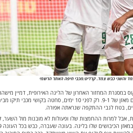
 צמד והשני כבש צמד. קרדיט:מכבי חיפה האתר הרשמי
ס במסגרת המחזור האחרון של הליגה האירופית, דמיין מישהו
חיפה תנצח 3 משחקים רצופים ב6 ימים ועוד עם מאזן של 9-1. רק לפני 10 ימים, סחטה בקושי מכבי תי
ערים, בטח לגבי ההתקפה שנראתה אפורה.
פחות, אבל למרות ההחמצות שלו ופעולות לא מובנות מול השער,
להתווכח עם המספרים: פיירו כבר עם 6 שערים במ