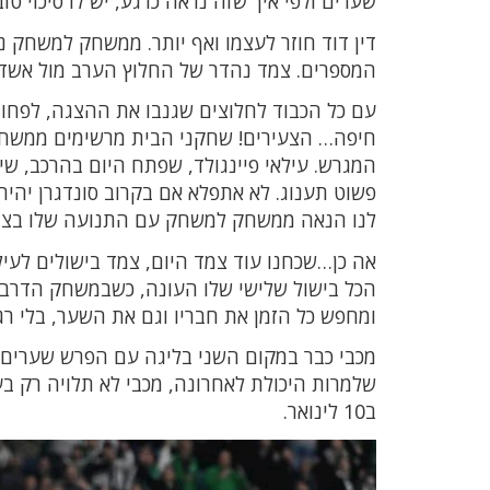
שערים ולפי איך שזה נראה כרגע, יש לו סיכוי 
דין דוד חוזר לעצמו ואף יותר. ממשחק למשחק נ
המספרים. צמד נהדר של החלוץ הערב מול אשדוד,
עם כל הכבוד לחלוצים שגנבו את ההצגה, לפחו
חיפה… הצעירים! שחקני הבית מרשימים ממשחק 
המגרש. עילאי פיינגולד, שפתח היום בהרכב, שי
פשוט תענוג. לא אתפלא אם בקרוב סונדגרן יהיה
לנו הנאה ממשחק למשחק עם התנועה שלו בצד י
אה כן…שכחנו עוד צמד היום, צמד בישולים לעיל
הכל בישול שלישי שלו העונה, כשבמשחק הדרבי 
ומחפש כל הזמן את חבריו וגם את השער, בלי רג
מכבי כבר במקום השני בליגה עם הפרש שערים ע
שלמרות היכולת לאחרונה, מכבי לא תלויה רק ב
ב10 לינואר.