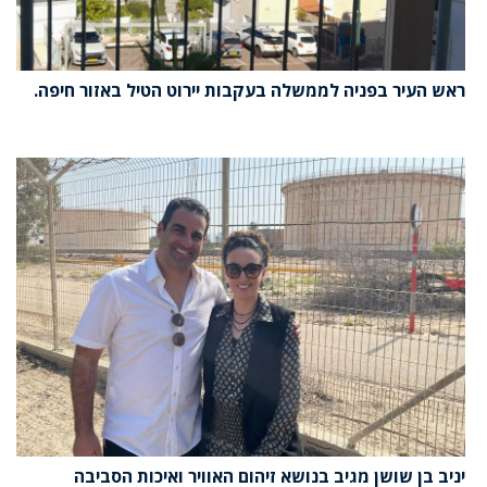
ראש העיר בפניה לממשלה בעקבות יירוט הטיל באזור חיפה.
יניב בן שושן מגיב בנושא זיהום האוויר ואיכות הסביבה