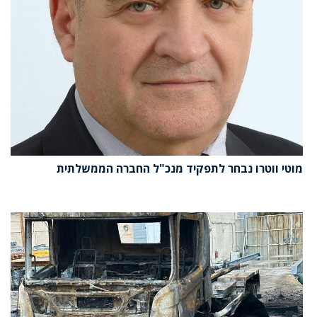
מוטי ווטרו נבחר לתפקיד מנכ"ל החברה הממשלתית