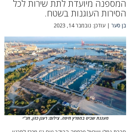
המספנה מיועדת לתת שירות לכל
הסירות העוגנות בשטח.
בן סער
| עודכן: נובמבר 14, 2023
מעגנת שביט במפרץ חיפה. צילום: רענן כהן, חנ"י
חברת נמלי ישראל פרסמה הבוקר (יום ג') מכרז לתכנון,