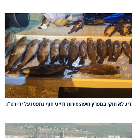
דיג לא חוקי במפרץ חיפה:סירות ודייגי חוף נתפסו על ידי רט"ג