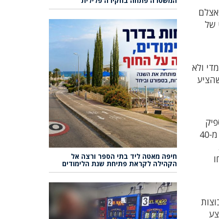
המשטרה פתחה בחקירה פלילית
 אצלם
 של
די ולא
שהציע
פיק
אחרי הפוסט (גם אם לא באשמתו הישירה), כי הפוסט פגע בהרבה מאוד אוהדים שלפי ספירת המועדון, למעלה מ-40
חיפה מאטה ליד בתי הספר ורצה אל
ו
הקהילה לקראת פתיחת שנת הלימודים
וצות
צע