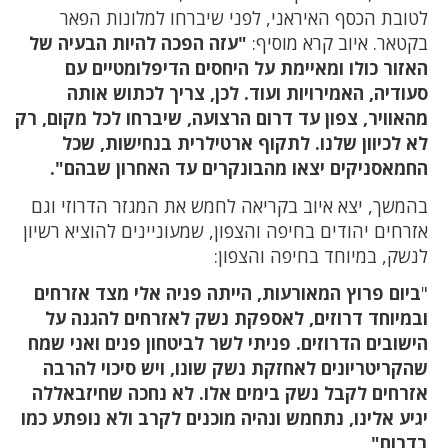
לטובת הכסף האיראני, לפני שיברחו למלונות הפאר
בקטאר. איוב קרא מוסיף:
"עזה הפכה להיות הבעיה של
האזור כולו ומאיימת על היחסים הדיפלומטיים עם
סעודיה, האמירויות ועוד. לכן, צריך לכתוש אותה
מהאוויר, צפון עד דרום הרצועה, שיברחו לכל מקום, רק
לא לכיוון שלנו. לתקוף ארטילרית בנחישות, שכל
החמאסניקים יצאו מהבונקרים עד האחרון שבהם".
בהמשך, יצא איוב בקריאה לחמש את המגזר הדרוזי וגם
אזרחים יהודים בחיפה והצפון, שמעוניינים להוציא רשיון
לנשק, במיוחד בחיפה והצפון:
"
ביום פרוץ המאורעות, הייתה פניה אלי מצד אזרחים
ובמיוחד דרוזים, לאספקת נשק לאזרחים להגנה על
הישובים הדרוזים. פניתי לשר לביטחון פנים ואני שמח
שהקריטריונים לאחזקת נשק שונו, ויש סיכוי להרבה
אזרחים לקבל נשק בימים אלו. לא נחכה שחיזבאללה
יגיע אלינו, נתחמש ונהיה מוכנים לקרב ולא נופתע כמו
בדרום"
.