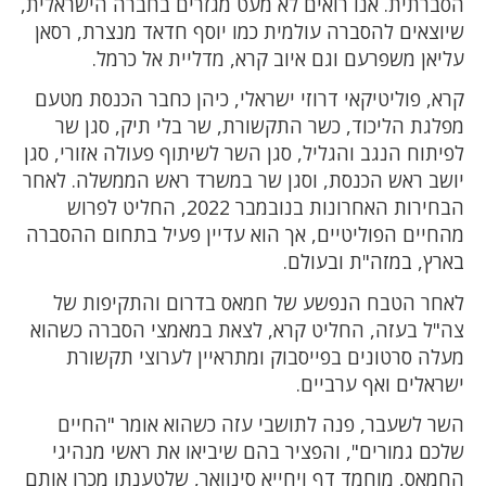
הסברתית. אנו רואים לא מעט מגזרים בחברה הישראלית,
שיוצאים להסברה עולמית כמו יוסף חדאד מנצרת, רסאן
עליאן משפרעם וגם איוב קרא, מדליית אל כרמל.
קרא, פוליטיקאי דרוזי ישראלי, כיהן כחבר הכנסת מטעם
מפלגת הליכוד, כשר התקשורת, שר בלי תיק, סגן שר
לפיתוח הנגב והגליל, סגן השר לשיתוף פעולה אזורי, סגן
יושב ראש הכנסת, וסגן שר במשרד ראש הממשלה. לאחר
הבחירות האחרונות בנובמבר 2022, החליט לפרוש
מהחיים הפוליטיים, אך הוא עדיין פעיל בתחום ההסברה
בארץ, במזה"ת ובעולם.
לאחר הטבח הנפשע של חמאס בדרום והתקיפות של
צה"ל בעזה, החליט קרא, לצאת במאמצי הסברה כשהוא
מעלה סרטונים בפייסבוק ומתראיין לערוצי תקשורת
ישראלים ואף ערביים.
השר לשעבר, פנה לתושבי עזה כשהוא אומר "החיים
שלכם גמורים", והפציר בהם שיביאו את ראשי מנהיגי
החמאס, מוחמד דף ויחייא סינוואר, שלטענתו מכרו אותם