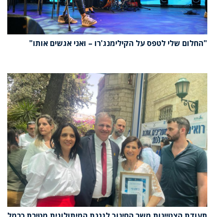
"החלום שלי לטפס על הקילימנג'רו – ואני אגשים אותו"
תעודת הצטיינות משר החינוך לגננת המיתולוגית מטירת כרמל