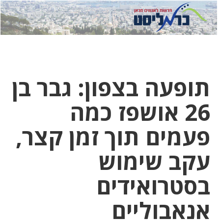
לחץ
לחץ
תפ
כדי
כאן
כדי
לשלוח
דואר
להצט
לוואט
תופעה בצפון: גבר בן
26 אושפז כמה
פעמים תוך זמן קצר,
עקב שימוש
בסטרואידים
אנאבוליים