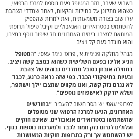
בשבוע שעבר, חזר המטופל פעם נוספת למרכז הרפואי,
כשהוא מתלונן על בחילות והקאות, לאחר שמדדי הצהבת
עלו שוב בצורה משמעותית, זאת למרות שהפסיק
להשתמש בסטרואידים האנאבוליים וקיבל טיפול תרופתי
המותאם למצבו. בימים האחרונים חל שיפור נוסף במצבו,
והוא מוגדר כעת קל ויציב.
מנהל מחלקה פנימית א', פרופ' נימר עאסי: "ה
מטופל
הגיע אלינו בפעם השלישית כשהוא במצב קשה ויציב.
בתחילה אובחן כסובל ממדדים גבוהים של צהבת
ובעיות בתיפקודי הכבד. כפי שזה נראה כרגע, לכבד
לא נגרם נזק קשה, ואנו מקווים שמצבו יילך וישתפר,
ושלא יזדקק לאישפוזים נוספים"
.
לפרופ' עאסי יש מסר חשוב להעביר:
"בחודשיים
האחרונים, הגיעו למרכז הרפואי שני מטופלים
שהשתמשו בסטרואידים אנאבוליים, שאינם חוקיים
ועלולים לגרום נזק חמור לכבד ולמערכות נוספות בגוף.
יש להשתמש אך ורק בתרופות חוקיות המאושרות