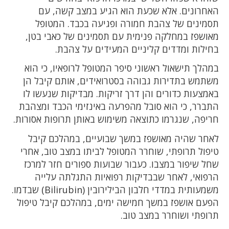
האחרונים. אלא שכעת הוא הגיע במצב קשה, עם
תסמינים של צהבת חמורה ופגיעה בכבד. המטופל
מאושפז במחלקה פנימית עם תסמינים של כאבי בטן,
בחילות ומדדים קליניים המעידים על צהבת.
במהלך תישאול ראשוני סיפר המטופל לרופאיו, כי הוא
משתמש בתדירות גבוהה בסטרואידים, אותם קיבל הן
באמצעות כדורים והן דרך זריקות. מבדיקות שנעשו לו
התברר, כי הוא סובל מהפרעה באינזימי הכבד ומצהבת
חריפה, שנגרמו כתוצאה משימוש באותן תרופות אסורות.
לאחר שהיה מאושפז במשך שבועיים, במהלכם קיבל
טיפול תרופתי, שוחרר המטופל לביתו במצב טוב, אחרי
שחל שיפור במצבו. כעבור שבועות ספורים חזר למרכז
הרפואי, לאחר שבבדיקות רפואיות התגלתה עלייה
משמעותית במדדי חלבון הבילירובין (Bilirubin) שבדמו.
הפעם אושפז במשך חמישה ימים, במהלכם קיבל טיפול
תרופתי ושוחרר במצב טוב.