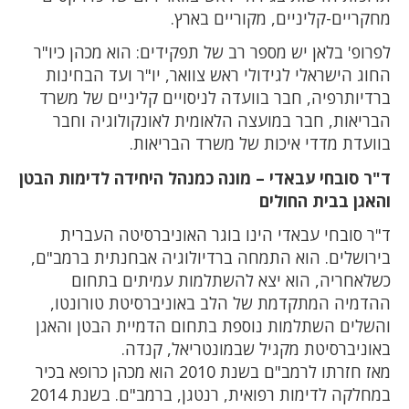
מחקריים-קליניים, מקוריים בארץ.
לפרופ' בלאן יש מספר רב של תפקידים: הוא מכהן כיו"ר
החוג הישראלי לגידולי ראש צוואר, יו"ר ועד הבחינות
ברדיותרפיה, חבר בוועדה לניסויים קליניים של משרד
הבריאות, חבר במועצה הלאומית לאונקולוגיה וחבר
בוועדת מדדי איכות של משרד הבריאות.
ד"ר סובחי עבאדי – מונה כמנהל היחידה לדימות הבטן
והאגן בבית החולים
ד"ר סובחי עבאדי הינו בוגר האוניברסיטה העברית
בירושלים. הוא התמחה ברדיולוגיה אבחנתית ברמב"ם,
כשלאחריה, הוא יצא להשתלמות עמיתים בתחום
ההדמיה המתקדמת של הלב באוניברסיטת טורונטו,
והשלים השתלמות נוספת בתחום הדמיית הבטן והאגן
באוניברסיטת מקגיל שבמונטריאל, קנדה.
מאז חזרתו לרמב"ם בשנת 2010 הוא מכהן כרופא בכיר
במחלקה לדימות רפואית, רנטגן, ברמב"ם. בשנת 2014