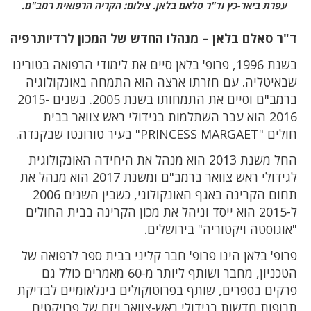
עפרת ביאר-כץ וד"ר סלאם בלאן. צילום: הקריה הרפואית רמב"ם.
ד"ר סאלם בלאן – מנהלו החדש של המכון לרדיותרפיה
בשנת 1996, פרופ' בלאן סיים את לימודי הרפואה בטורינו
שבאיטליה. עם חזרתו ארצה הוא התמחה באונקולוגיה
ברמב"ם וסיים את התמחותו בשנת 2005. בשנים 2015-
2016 הוא עבר השתלמות בגידולי ראש צוואר בבית
חולים "PRINCESS MARGAET" בעיר טורונטו שבקנדה.
החל משנת 2013 הוא מנהל את היחידה האונקולוגית
לגידולי ראש צוואר ברמב"ם ומשנת 2017 הוא מנהל את
תחום הקרינה באגף האונקולוגי, כשבין השנים 2006
ל-2015 הוא ייסד וניהל את מכון הקרינה בבית החולים
"אוגוסטה ויקטוריה" בירושלים.
פרופ' בלאן הינו פרופ' חבר קליני בבית ספר לרפואה של
הטכניון, מחבר ושותף ליותר מ-60 מאמרים כולל גם
פרקים בספרים, שותף בפרוטוקולים בינלאומיים לבדיקת
תרופות חדשות בגידולי ראש-צוואר ויזם של פרויקטים