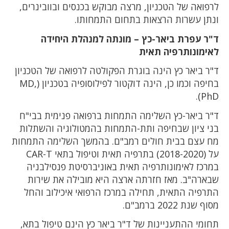
לרפואה של הטכניון, מרצה מבוקש בכנסים ובוובינרים,
ונתן עשרות הרצאות בתחום התמחותו.
ד"ר עפרת ביאר-כץ – מונתה למנהלת היחידה
לאימונותרפיה תאית
ד"ר ביאר כץ הינה בוגרת הפקולטה לרפואה של הטכניון
בחיפה וכמו כן, הינה דוקטור לפילוסופיה בטכניון (MD,
PhD).
ד"ר ביאר-כץ השלימה התמחות ברפואה פנימית בבי"ח
בני ציון שבחיפה ותת-התמחות בהמטולוגיה והשתלות
מח עצם בבית חולים רמב"ם. בהמשך השלימה התמחות
על (2018-2020) בתרפיה תאית וטיפול בתאי CAR-T
במרכז לאימונותרפיה תאית באוניברסיטת פנסילבניה
שבארה"ב. מאז חזרתה ארצה היא מובילה את שירות
התרפיה התאית, תחילה במרכז הרפואי איכילוב והחל
מסוף שנת 2022 ברמב"ם.
תחומי ההתעניינות של ד"ר ביאר כץ הינם טיפול בתא,