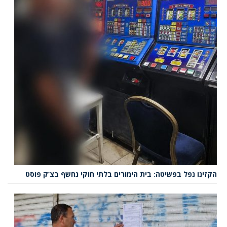
הקזינו נפל בפשיטה: בית הימורים בלתי חוקי נחשף בצ’ק פוסט