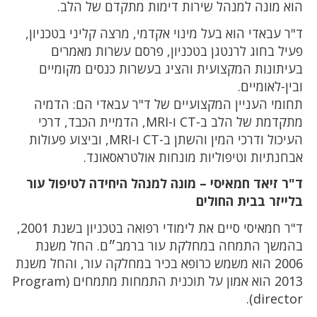
הוא מונה למנהל שירות דימות מתקדם של הלב.
ד"ר עבאדי הוא בעל מינוי אקדמי, מרצה קליני בטכניון,
פעיל בחוג לרנטגן בטכניון, פרסם עשרות מאמרים
בעיתונות המקצועית והציג בעשרות כנסים מקומיים
ובין-לאומיים.
תחומי העניין המקצועיים של ד"ר עבאדי הם: הדמיה
מתקדמת של הלב ב-CT ו-MRI, הדמיית הכבד, דרכי
העיכול ודרכי המין והשתן ב-CT ו-MRI, וביצוע פעולות
אבחנתיות וטיפוליות מונחות אולטראסאונד.
ד"ר זיאד חמאיסי – מונה למנהל היחידה לטיפול עור
בלייזר בבית החולים
ד"ר חמאיסי סיים את לימודי רפואה בטכניון בשנת 2001,
בהמשך התמחה במחלקת עור ברמב״ם. החל משנת
2006 הוא משמש כרופא בכיר במחלקה עור, והחל משנת
2013 הוא אמון על תוכנית התמחות מתמחים (Program
director).