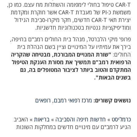
CAR-T טיפול בחולי לימפומה והשתלות מח עצם. כמו כן,
משמשת כ-PI של מעבדת CAR-T אשר חוקרת ומקדמת
יצירת תאי CAR-T חדשים, חקר מיקרו-סביבת הגידול
ומודיפיקציות גנטיות בטכנולוגיות חדשניות.
פרופ' מיקי הלברטל, מנהל בית החולים רמב"ם בחיפה,
בירך את עמיתיו על המינויים וציין בשם הנהלת בית
החולים:
"שורת המנויים המבורכת, מבטיחה שהקריה
הרפואית רמב"ם תמשיך את מסורת הענקת הטיפול
המתקדם והטוב ביותר לציבור המטופלים בה, גם
בשנים הבאות".
נושאים קשורים:
מרכז רפואי רמבם
,
רופאים
כרמליסט
»
חדשות חיפה והסביבה
»
בריאות
»
האביב
הגיע לרמב"ם עם מינויים חדשים במחלקות השונות