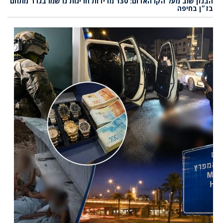
הבנזן שוב מעל הקו האדום: 130 מדידות חריגות נרשמו בגדר מתחם
בז״ן בחיפה