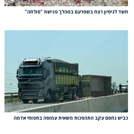
חשד לניסיון רצח בשפרעם במהלך פגישת "סולחה"
כביש נחסם עקב התהפכות משאית עמוסה בתפוחי אדמה