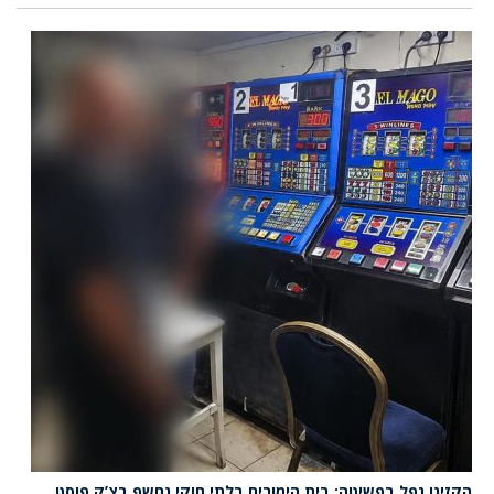
הקזינו נפל בפשיטה: בית הימורים בלתי חוקי נחשף בצ’ק פוסט