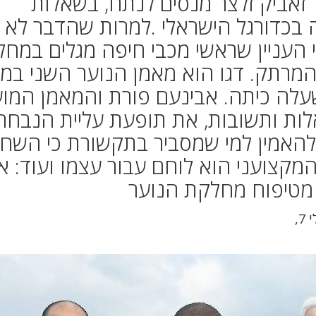
זאביק זלצר מנסים לנתח, בשאלות
בכדורגל הישראלי .למרות שהדבר לא
י העניין שראשי מכבי חיפה מגלים במח
 המרתק. דגו הוא מאמן הנוער השני במכ
שעלה כיתה. אבינעם פורת והמאמן המו
לות ותשובות, את תופעת עליית הנבחר
להאמין למי שמסביר בתקשורת כי השחק
המקצועני הוא לוחם עבור עצמו ועוד: אי
ו מטיפוח מחלקת הנוער
| עודכן: יולי 7,