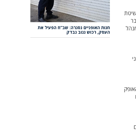
שיטת
בר
מנהל
חנות האופניים נסגרה: שב”ח הפעיל את
העסק, רכוש גנוב נבדק
י
אופק