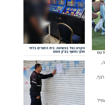
הקזינו נפל בפשיטה: בית הימורים בלתי
חוקי נחשף בצ’ק פוסט
ל בכר
ה,
רצף,
עפיל