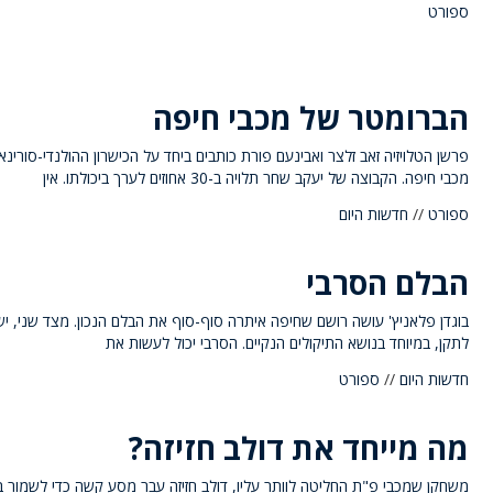
ספורט
הברומטר של מכבי חיפה
פרשן הטלויזיה זאב זלצר ואבינעם פורת כותבים ביחד על הכישרון ההולנדי-סורינא
מכבי חיפה. הקבוצה של יעקב שחר תלויה ב-30 אחוזים לערך ביכולתו. אין
ספורט
//
חדשות היום
הבלם הסרבי
בוגדן פלאניץ' עושה רושם שחיפה איתרה סוף-סוף את הבלם הנכון. מצד שני, יש 
לתקן, במיוחד בנושא התיקולים הנקיים. הסרבי יכול לעשות את
חדשות היום
//
ספורט
מה מייחד את דולב חזיזה?
משחקן שמכבי פ"ת החליטה לוותר עליו, דולב חזיזה עבר מסע קשה כדי לשמור ב