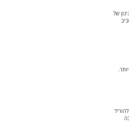
נון של
ביב
ותר.
להוריד
ינה