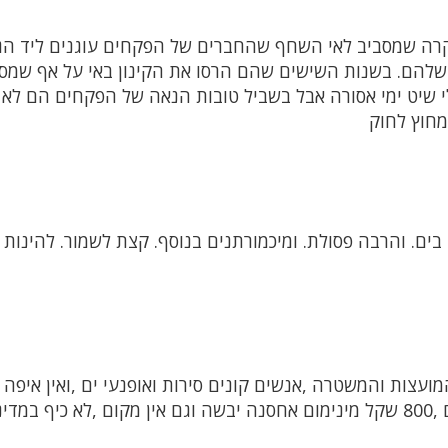
ה שמסביב לאי השחף שהחברים של הפקחים עוגנים ליד הגי
שלהם. בשנות השישים שהם הרסו את הקינון באי על אף שמס
ה לכלי שיט ימי אסורה אבל בשביל טובות הנאה של הפקחים הם לא
מחוץ לחוק
בים. והרבה פסולת. ומיכמורתנים בנוסף. קצת לשמור. להינות י
צות והמשטרה ,אנשים קונים סירות ואופנעי ים ,ואין איפה 
,לפחות תקחו 100 שקל תתנו להנות מהים ,800 שקל מינימום אחסנה יבשה וגם אין מקום ,לא כיף במד