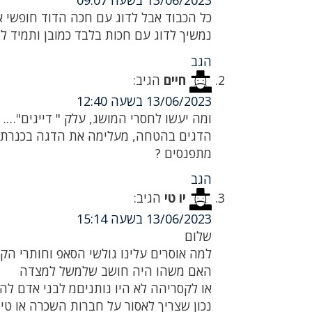
13/06/2023 בשעה 09:07
כל הכבוד אבל לדוג עם חכה הדוד חופשי א
נמשיך לדוג עם חכות בלבד כמובן ותמיד לה
הגב
חיים
הגיב:
13/06/2023 בשעה 12:40
ומה יעשו לחסרי המושג, עלק " דייגים"….
הדגים בהטחה, מעלימה את הדגה בכנרת, 
מתפנסים ?
הגב
יו טי
הגיב:
13/06/2023 בשעה 15:14
שלום
למה אוסרים עלינו גולשי הסאפ וחותרי הקי
האם משהו היה חושב שלמשל למצדה
או לקסריהה לא היו נותניםמ לבני אדם להי
נכון שצריך לאסור על חברות השכרה או טי