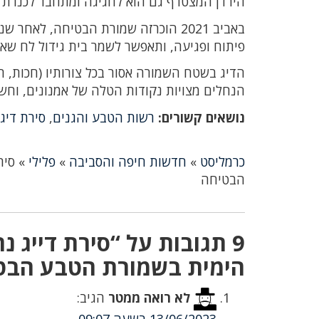
הירדן המצטרף גם הוא לחגיגה ומתחבר לכנרת
באביב 2021 הוכרזה שמורת הבטיחה, ל
פיתוח ופגיעה, ותאפשר לשמר בית גידול לח שאין
הדיג בשטח השמורה אסור בכל צורותיו (חכות, רש
הנחלים מצויות נקודות הטלה של אמנונים, וחשי
נושאים קשורים:
רשות הטבע והגנים
,
סירת דיג
כרמליסט
»
חדשות חיפה והסביבה
»
פלילי
»
סיר
הבטיחה
9 תגובות על “סירת דייג 
הימית בשמורת הטבע הבט
לא רואה ממטר
הגיב: