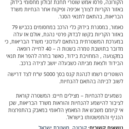
הקורונה, פרסו אמש שוטרי תחנת זבולון מחסומי בידוק
באזור הקריות לצורך אכיפה ופיקוח אחר הנחיות משרד
הבריאות, בהתאם לתנאי הסגר.
כאמור, במסגרת בידוק כלי הרכב במחסומים בכביש 79
באזור הקריות בקשו לבדוק פרטי נהגת, אולם אז עלה
במערכת המשטרתית בהתאם לעדכוני משרד הבריאות, כי
מדובר בתושבת טמרה בשנות ה – 40 לחייה רופאה
במקצועה , המחויבת בידוד, כאשר בחרה להפר את תנאי
הבידוד ולצאת מביתה כשבעלה יושב לצידה ברכב.
השוטרים רשמו לנהגת קנס בסך 5000 ש"ח לצד דרישה
לשוב לביתה בהתאם להנחיות.
נשמעים להנחיות – מצילים חיים: המשטרה קוראת
לציבור להישמע להנחיות והוראות משרד הבריאות, שכן
אי קיומם משבש את המאמץ הלאומי במאבק בהתפרצות
הנגיף והתפשטותו בישראל.
נושאים קשורים:
קורונה
,
משטרת ישראל