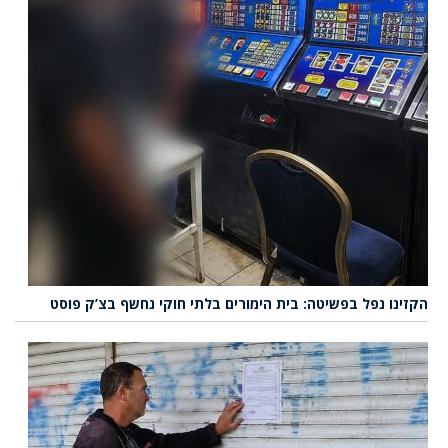
הקזינו נפל בפשיטה: בית הימורים בלתי חוקי נחשף בצ’ק פוסט