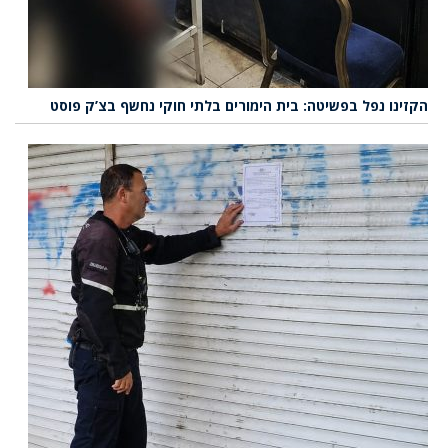
הקזינו נפל בפשיטה: בית הימורים בלתי חוקי נחשף בצ’ק פוסט