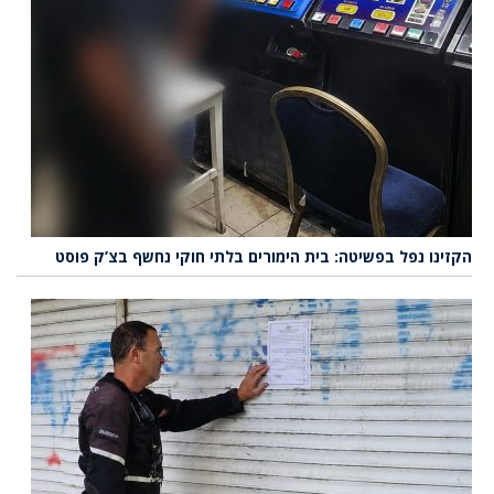
הקזינו נפל בפשיטה: בית הימורים בלתי חוקי נחשף בצ’ק פוסט