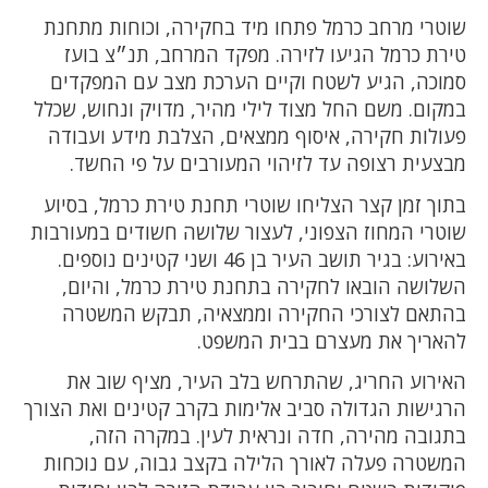
שוטרי מרחב כרמל פתחו מיד בחקירה, וכוחות מתחנת
טירת כרמל הגיעו לזירה. מפקד המרחב, תנ״צ בועז
סמוכה, הגיע לשטח וקיים הערכת מצב עם המפקדים
במקום. משם החל מצוד לילי מהיר, מדויק ונחוש, שכלל
פעולות חקירה, איסוף ממצאים, הצלבת מידע ועבודה
מבצעית רצופה עד לזיהוי המעורבים על פי החשד.
בתוך זמן קצר הצליחו שוטרי תחנת טירת כרמל, בסיוע
שוטרי המחוז הצפוני, לעצור שלושה חשודים במעורבות
באירוע: בגיר תושב העיר בן 46 ושני קטינים נוספים.
השלושה הובאו לחקירה בתחנת טירת כרמל, והיום,
בהתאם לצורכי החקירה וממצאיה, תבקש המשטרה
להאריך את מעצרם בבית המשפט.
האירוע החריג, שהתרחש בלב העיר, מציף שוב את
הרגישות הגדולה סביב אלימות בקרב קטינים ואת הצורך
בתגובה מהירה, חדה ונראית לעין. במקרה הזה,
המשטרה פעלה לאורך הלילה בקצב גבוה, עם נוכחות