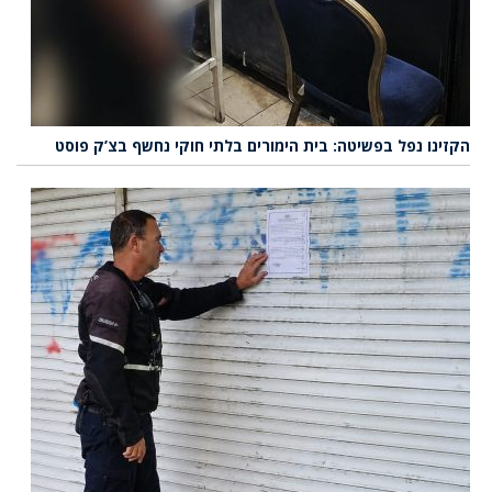
הקזינו נפל בפשיטה: בית הימורים בלתי חוקי נחשף בצ’ק פוסט