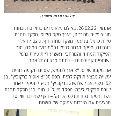
צילום: דוברות משטרה
אתמול, 26.02.26, באולם מלא מדים כחולים ונוכחות
מוניציפלית מכובדת, נערך טקס חילופי מפקד תחנת
טירת כרמל. במעמד מפקד מחוז חוף, ניצב יחיאל
בוהדנה, מפקד מרחב כרמל נצ״מ בועז סמוכה, סגל
הפיקוד המחוזי והמרחבי, ראש עיריית טירת כרמל
ושותפים קהילתיים – נחתם פרק והחל אחר.
את מקומו של סנ״צ ארז לחמיש, שסיים תקופה רוויית
עשייה מבצעית וקהילתית, תפס סנ״צ אופיר ברקוביץ׳, בן
52, נשוי ואב לשלושה. ברקוביץ׳ מגיע לתפקיד לאחר
שורת תפקידי ליבה: מפקד משל״ט חוף, סגן מפקד תחנת
נשר ומפקד נקודת רכס הכרמל – רצף שמחבר שליטה
מבצעית עם היכרות עמוקה של השטח.