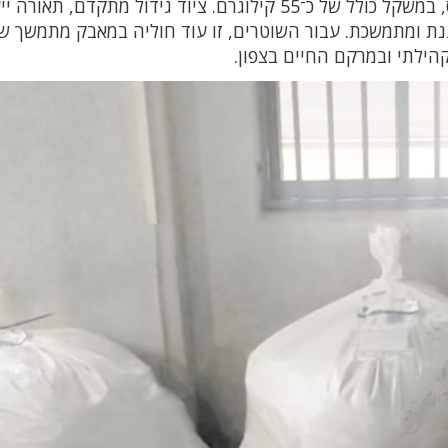
במקום אותרו כ־300 שתילים החשודים כקנאביס, במשקל כולל של כ־55 קילוגרם. ציוד גידול מתקדם, 
גנת ומתמשכת. עבור השוטרים, זו עוד חוליה במאבק מתמשך 
הילתי ובמרקם החיים בצפון.