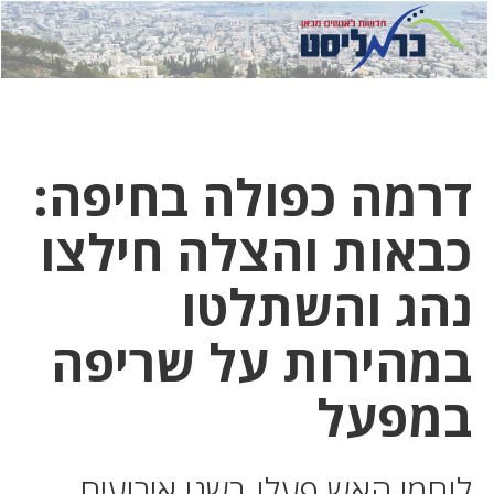
לחץ
לחץ
תפ
כדי
כאן
כדי
לשלוח
דואר
להצט
לוואט
דרמה כפולה בחיפה:
כבאות והצלה חילצו
נהג והשתלטו
במהירות על שריפה
במפעל
לוחמי האש פעלו בשני אירועים