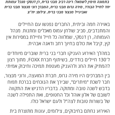
בתמונה מימין לשמאל: רינה רביב מבני ברית, רן דנסקי מנכל עמותת
יחד לחייל הבודד, מירה גרוס מבני ברית, המברך רוני מנצור מבני ברית
ואביגייל מנצור מבני ברית. צילום: יח"צ
באוירה חמה וביתית, החברים נפגשו עם החיילים
והמתנדבים, סביב שולחן עמוס מאכלים ומתנות. מנהל
העמותה, רן דנסקי, שמלווה כל חייל וחיילת במסירות אין
קץ, קיבל את כולם בחיוך רחב ודאגה אבהית.
במהלך האירוע העניקו חברי בני ברית שוברים מיוחדים
ל־130 חיילים בודדים, בשיתוף חברת FOXX, מתוך רצון
להמתיק את החג ולהעניק מעטפת תמיכה וחיבוק אמיתי.
בין המברכים היו מירה גרוס, חברת המועצה, ורוני מנצור,
חבר לשכת "מיתרים", שבירך את הנוכחים בברכת תפוח
בדבש לשנה טובה ומתוקה. בדבריו הדגיש את התקווה
לשובם של אלון אוהל וכל החטופים, ואת התפילה לשנה
של בשורות טובות לצה"ל ולעם ישראל כולו.
האירוע נחתם בחיבוקים, צילומים, עוגות מתוצרת בית