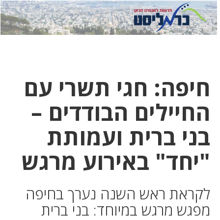
לחץ
לחץ
תפ
כדי
כאן
כדי
לשלוח
דואר
להצט
לוואט
חיפה: חגי תשרי עם
החיילים הבודדים –
בני ברית ועמותת
"יחד" באירוע מרגש
לקראת ראש השנה נערך בחיפה
מפגש מרגש במיוחד: בני ברית