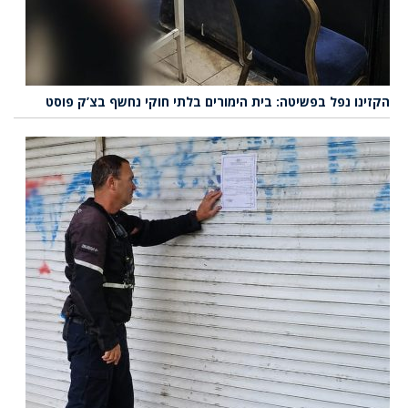
הקזינו נפל בפשיטה: בית הימורים בלתי חוקי נחשף בצ’ק פוסט