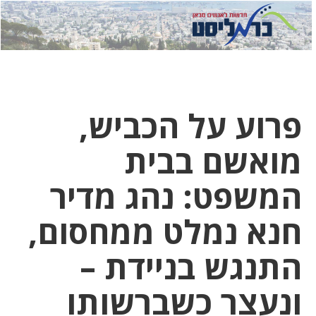
לחץ
לחץ
תפ
כדי
כאן
כדי
לשלוח
דואר
להצט
לוואט
פרוע על הכביש,
מואשם בבית
המשפט: נהג מדיר
חנא נמלט ממחסום,
התנגש בניידת –
ונעצר כשברשותו