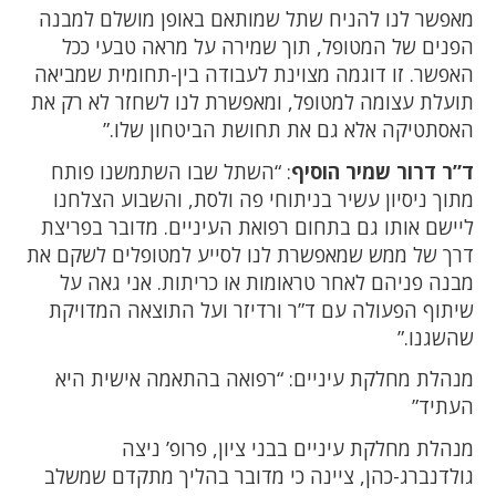
מאפשר לנו להניח שתל שמותאם באופן מושלם למבנה
הפנים של המטופל, תוך שמירה על מראה טבעי ככל
האפשר. זו דוגמה מצוינת לעבודה בין-תחומית שמביאה
תועלת עצומה למטופל, ומאפשרת לנו לשחזר לא רק את
האסתטיקה אלא גם את תחושת הביטחון שלו.”
ד”ר דרור שמיר הוסיף
: “השתל שבו השתמשנו פותח
מתוך ניסיון עשיר בניתוחי פה ולסת, והשבוע הצלחנו
ליישם אותו גם בתחום רפואת העיניים. מדובר בפריצת
דרך של ממש שמאפשרת לנו לסייע למטופלים לשקם את
מבנה פניהם לאחר טראומות או כריתות. אני גאה על
שיתוף הפעולה עם ד”ר ורדיזר ועל התוצאה המדויקת
שהשגנו.”
מנהלת מחלקת עיניים: “רפואה בהתאמה אישית היא
העתיד”
מנהלת מחלקת עיניים בבני ציון, פרופ’ ניצה
גולדנברג-כהן, ציינה כי מדובר בהליך מתקדם שמשלב