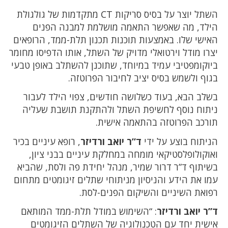
השתל יוצר על בסיס סריקות CT מתקדמות של גולגולת
הילד, מה שאפשר התאמה מושלמת למבנה הפנים
האישי שלו. באמצעות תוכנות תכנון תלת-ממד, הרופאים
יצרו מודל וירטואלי מדויק של השתל, אותו הדפיסו מחומר
ביוקומפטיבי עמיד במיוחד, שתוכנן להשתלב באופן טבעי
בגוף ולשמש בסיס יציב לחיבור הפרוטזה.
בשלב הבא, בעוד כשלושה חודשים, צפוי הילד לעבור
ניתוח נוסף לחשיפת השתל ולהתקנת תושבת שעליה
תורכב הפרוטזה בהתאמה אישית.
הניתוח בוצע על ידי
ד”ר יואב ורדיזר
, רופא עיניים בכיר
ואוקולופלסטיקאי מומחה במחלקת עיניים בבני ציון,
בשיתוף ד”ר דרור שמיר, מנהל יחידת פה ולסת, שהביא
עמו את הידע והניסיון מניתוחי שתלים זיגומטים מתחום
רפואת השיניים והשיקום הפנים-לסת.
ד”ר יואב ורדיזר
: “השימוש במודל תלת-ממד המותאם
אישית יחד עם הטכנולוגיה של השתלים הזיגומטים