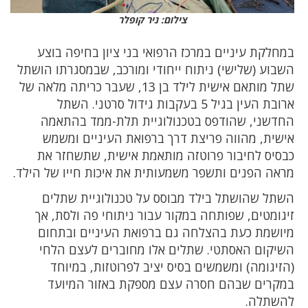
צילום: ניר קופלר
במחלקת עיניים במרכז הרפואי בני ציון בחיפה בוצע
השבוע (שלישי) ניתוח ייחודי ומורכב, שבמסגרתו הושתל
שתל מותאם אישית לילד בן 13, שעבר כריתה מלאה של
ארובת העין בגיל 5 בעקבות גידול סרטני. השתל
החדשני, שהודפס בטכנולוגיית תלת-ממד בהתאמה
אישית, מהווה פריצת דרך ברפואת העיניים ומשמש
כבסיס לחיבור פרוטזה מותאמת אישית, שתשחזר את
מראה הפנים ותשפר משמעותית את איכות חייו של הילד.
השתל שהושתל בילד מבוסס על טכנולוגיית שתלים
זיגומטים, שפותחה במקור עבור ניתוחי פה ולסת, אך
מיושמת כעת בהצלחה גם ברפואת העיניים ובתחום
השיקום האסתטי. שתלים אלו מחוברים לעצם הלחי
(הזיגומה) ומשמשים בסיס יציב לפרוטזות, במיוחד
במקרים שבהם חסרה עצם מספקת באזור המיועד
להשתלה.