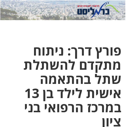
לחץ
לחץ
תפ
כדי
כאן
כדי
לשלוח
דואר
להצט
לוואט
פורץ דרך: ניתוח
מתקדם להשתלת
שתל בהתאמה
אישית לילד בן 13
במרכז הרפואי בני
ציון