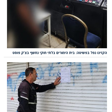
הקזינו נפל בפשיטה: בית הימורים בלתי חוקי נחשף בצ’ק פוסט