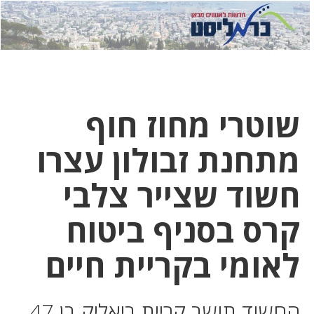
לחץ
לחץ
תפ
כדי
כאן
כדי
לשלוח
דואר
להצט
לוואט
שוטרי מחוז חוף
מתחנת זבולון עצרו
חשוד שצייר צלבי
קרס בסניף ביטוח
לאומי בקריית חיים
החשוד תושב קריית ביאליק בן 47