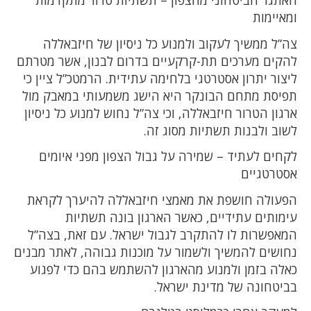
האתגר הביטחוני מהצפון – תשתיות טרור מתקדמות
ומאיימות
צה”ל ממשיך לעקוב ולמנוע כל ניסיון של חיזבאללה
להקים מערכים תת-קרקעיים בדרום לבנון, אשר מטרתם
ליצור יתרון אסטרטגי בלחימה עתידית. הרמטכ”ל ציין כי
תפיסת מתחם הבונקר היא הישג משמעותי במאבק מול
ארגון הטרור חיזבאללה, וכי צה”ל נחוש למנוע כל ניסיון
לשוב ולבנות תשתיות מסוג זה.
לקחים לעתיד – שמירה על גבול הצפון מפני איומים
אסטרטגיים
הפעולה חושפת את מאמצי חיזבאללה להיערך לקראת
עימותים עתידיים, כאשר הארגון בונה תשתיות
המאפשרות לו להתקרב לגבול ישראל. עם זאת, בצה”ל
נחושים להמשיך ולשמור על מוכנות גבוהה, לאתר מבנים
כאלה בזמן ולמנוע מהארגון להשתמש בהם כדי לפגוע
בביטחונה של מדינת ישראל.