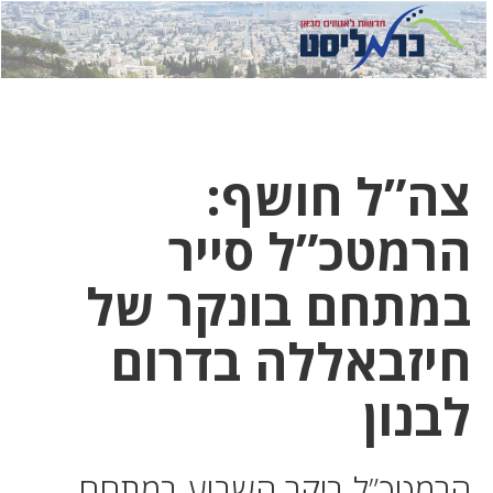
לחץ
לחץ
תפ
כדי
כאן
כדי
לשלוח
דואר
להצט
לוואט
צה”ל חושף:
הרמטכ”ל סייר
במתחם בונקר של
חיזבאללה בדרום
לבנון
הרמטכ”ל ביקר השבוע במתחם