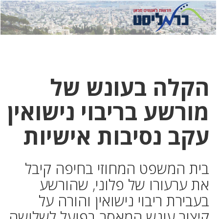
לחץ
לחץ
תפ
כדי
כאן
כדי
לשלוח
דואר
להצט
לוואט
הקלה בעונש של
מורשע בריבוי נישואין
עקב נסיבות אישיות
בית המשפט המחוזי בחיפה קיבל
את ערעורו של פלוני, שהורשע
בעבירת ריבוי נישואין והורה על
קיצור עונש המאסר בפועל לשלושה