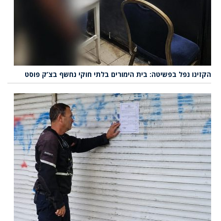
הקזינו נפל בפשיטה: בית הימורים בלתי חוקי נחשף בצ’ק פוסט