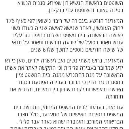
השופטים בראשות הנשיא רון שפירא, סגנית הנשיא
בטינה טאובר והשופטת עדי ברק-חן.
המערער הורשע בעבירה של ריבוי נישואין לפי סעיף 176
לחוק העונשין, לאחר שנישא לאישה שנייה בעודו נשוי
לאישה הראשונה. בית משפט השלום בחיפה גזר עליו
עונש מאסר בפועל של שבעה חודשים ומאסר על תנאי
של שישה חודשים נוספים למשך שלוש שנים.
המערער, גרוש משתי נשים ואב לעשרה ילדים, טען כי לא
ידע שמדובר בעבירה פלילית וכי התקשה לאתר את אשתו
הראשונה על מנת להתגרש ממנה. בית המשפט ציין
במסגרת גזר הדין כי מדובר בעבירה הפוגעת בכבוד
האישה ובאפשרות לקדם שוויון בין המינים, והדגיש את
חומרתה.
עם זאת, בערעור לבית המשפט המחוזי, התחשב בית
המשפט בנסיבות האישיות של המערער, כולל מצבו
הבריאותי המורכב והעובדה שהוא נעדר עבר פלילי.
הוחלט להמיר את עונש המאסר בפועל בעבודות שירות