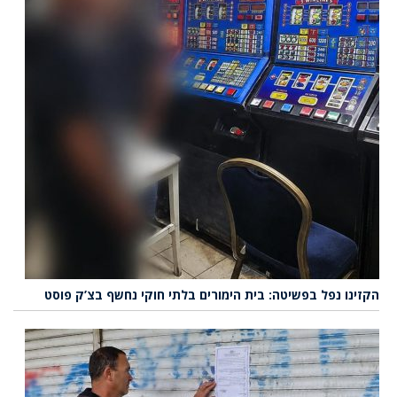
הקזינו נפל בפשיטה: בית הימורים בלתי חוקי נחשף בצ’ק פוסט