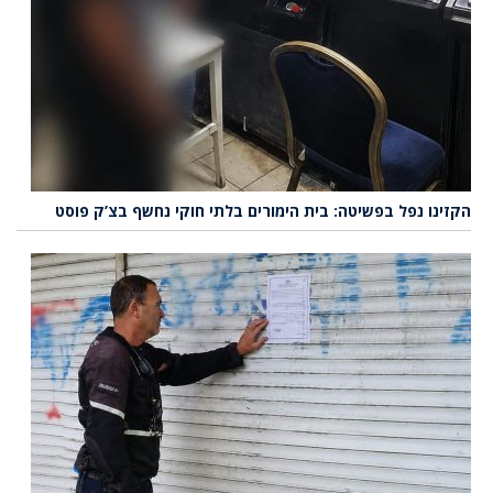
הקזינו נפל בפשיטה: בית הימורים בלתי חוקי נחשף בצ’ק פוסט