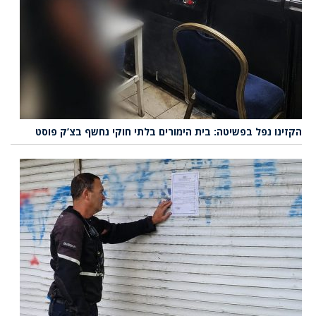
הקזינו נפל בפשיטה: בית הימורים בלתי חוקי נחשף בצ’ק פוסט