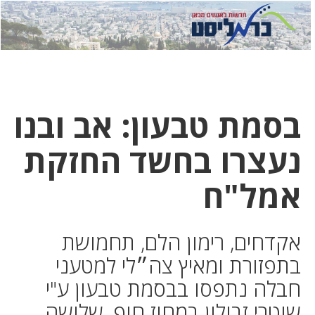
לחץ
לחץ
תפ
כדי
כאן
כדי
לשלוח
דואר
להצט
לוואט
בסמת טבעון: אב ובנו
נעצרו בחשד החזקת
אמל"ח
אקדחים, רימון הלם, תחמושת
בתפזורת ומאיץ צה״לי למטעני
חבלה נתפסו בבסמת טבעון ע"י
שוטרי זבולון במחוז חוף. שלושה