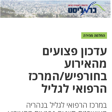
לחץ
לחץ
תפ
כדי
כאן
כדי
לשלוח
דואר
להצט
לוואט
החלמה מהירה
עדכון פצועים
מהאירוע
בחורפיש/המרכז
הרפואי לגליל
במרכז הרפואי לגליל בנהריה