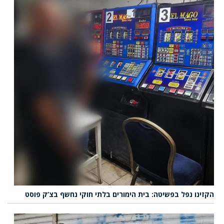
הקזינו נפל בפשיטה: בית הימורים בלתי חוקי נחשף בצ’ק פוסט