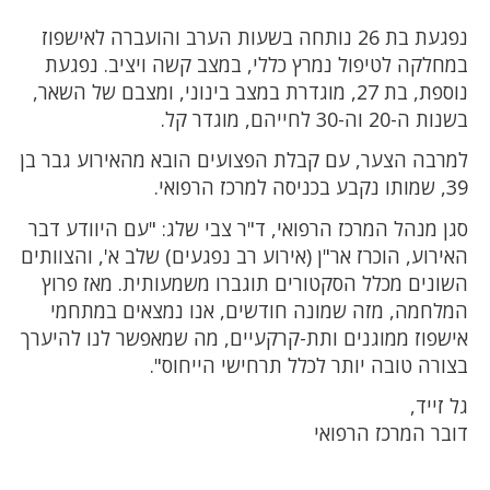
נפגעת בת 26 נותחה בשעות הערב והועברה לאישפוז
במחלקה לטיפול נמרץ כללי, במצב קשה ויציב. נפגעת
נוספת, בת 27, מוגדרת במצב בינוני, ומצבם של השאר,
בשנות ה-20 וה-30 לחייהם, מוגדר קל.
למרבה הצער, עם קבלת הפצועים הובא מהאירוע גבר בן
39, שמותו נקבע בכניסה למרכז הרפואי.
סגן מנהל המרכז הרפואי, ד"ר צבי שלג: "עם היוודע דבר
האירוע, הוכרז אר"ן (אירוע רב נפגעים) שלב א', והצוותים
השונים מכלל הסקטורים תוגברו משמעותית. מאז פרוץ
המלחמה, מזה שמונה חודשים, אנו נמצאים במתחמי
אישפוז ממוגנים ותת-קרקעיים, מה שמאפשר לנו להיערך
בצורה טובה יותר לכלל תרחישי הייחוס".
גל זייד,
דובר המרכז הרפואי