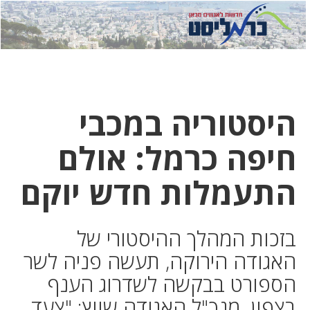
לחץ
לחץ
תפ
כדי
כאן
כדי
לשלוח
דואר
להצט
לוואט
היסטוריה במכבי
חיפה כרמל: אולם
התעמלות חדש יוקם
בזכות המהלך ההיסטורי של
האגודה הירוקה, תעשה פניה לשר
הספורט בבקשה לשדרוג הענף
בצפון. מנכ"ל האגודה שווץ: "צעד