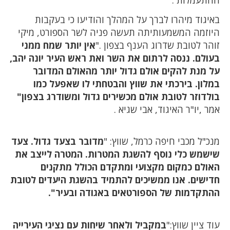
ההתעמלות .
באיגוד מיהרו לברך על המהלך והודיעו כי בעקבות
היוזמה המשמעותיתה תעשה פניה לשר הספורט, מיקי
זוהר לטובת שדרוג הענף בצפון ."
אין יותר שמח ממני
בעולם. ננסה לרתום את השר ואת ראש העיר יונה יהב,
על מנת להקים אולם גדול יותר מהאולם המדובר
במלון. בירכתי את שווץ והבטחתי לו שאפעל כמו
בולדוזר לטובת אולם מכשירים גדול ומשודרג בצפון"
אמר ,יו"ר האיגוד, אבי שגיא .
מנכ"ל מכבי חיפה כרמל, שווץ: "
מדובר בצעד גדול. צעד
שישמש כלי נוסף להשגת המטרות. המטרה לייצב את
האולם כמקום מקצועי ומתקדם הכולל מתקנים
חדישים. אנו ממשיכים להתמיד בהשגת היעדים לטובת
ההתקדמות של הספורטאים באגודה ובעיר".
עוד ציין שווץ:"
במקביל ולאחר שיחות עם נציגי העירייה