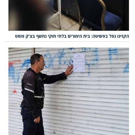
הקזינו נפל בפשיטה: בית הימורים בלתי חוקי נחשף בצ’ק פוסט