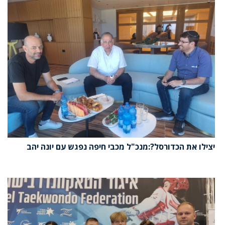
יצילו את הכדורסל?:מנכ"ל מכבי חיפה נפגש עם יונה יהב