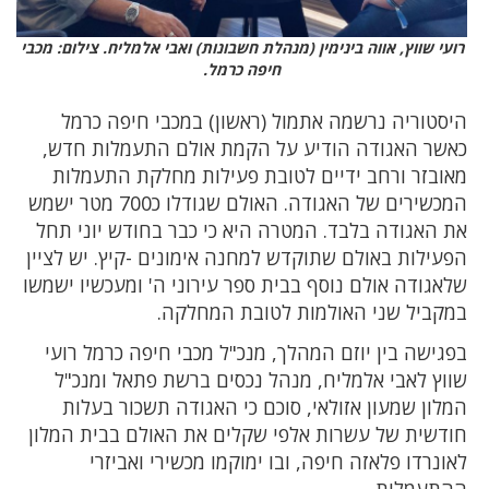
רועי שווץ, אווה בינימין (מנהלת חשבונות) ואבי אלמליח. צילום: מכבי
חיפה כרמל.
היסטוריה נרשמה אתמול (ראשון) במכבי חיפה כרמל
כאשר האגודה הודיע על הקמת אולם התעמלות חדש,
מאובזר ורחב ידיים לטובת פעילות מחלקת התעמלות
המכשירים של האגודה. האולם שגודלו כ700 מטר ישמש
את האגודה בלבד. המטרה היא כי כבר בחודש יוני תחל
הפעילות באולם שתוקדש למחנה אימונים -קיץ. יש לציין
שלאגודה אולם נוסף בבית ספר עירוני ה' ומעכשיו ישמשו
במקביל שני האולמות לטובת המחלקה.
בפגישה בין יוזם המהלך, מנכ"ל מכבי חיפה כרמל רועי
שווץ לאבי אלמליח, מנהל נכסים ברשת פתאל ומנכ"ל
המלון שמעון אזולאי, סוכם כי האגודה תשכור בעלות
חודשית של עשרות אלפי שקלים את האולם בבית המלון
לאונרדו פלאזה חיפה, ובו ימוקמו מכשירי ואביזרי